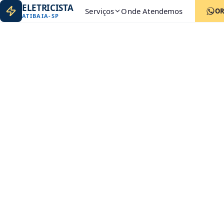
ELETRICISTA
Serviços
Onde Atendemos
O
ATIBAIA
-
SP