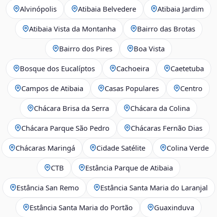
Alvinópolis
Atibaia Belvedere
Atibaia Jardim
Atibaia Vista da Montanha
Bairro das Brotas
Bairro dos Pires
Boa Vista
Bosque dos Eucalíptos
Cachoeira
Caetetuba
Campos de Atibaia
Casas Populares
Centro
Chácara Brisa da Serra
Chácara da Colina
Chácara Parque São Pedro
Chácaras Fernão Dias
Chácaras Maringá
Cidade Satélite
Colina Verde
CTB
Estância Parque de Atibaia
Estância San Remo
Estância Santa Maria do Laranjal
Estância Santa Maria do Portão
Guaxinduva