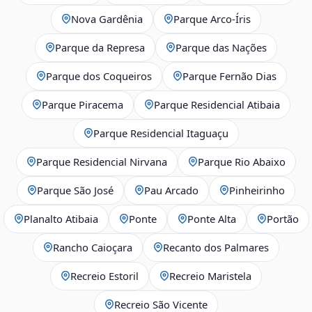
Nova Gardênia
Parque Arco-Íris
Parque da Represa
Parque das Nações
Parque dos Coqueiros
Parque Fernão Dias
Parque Piracema
Parque Residencial Atibaia
Parque Residencial Itaguaçu
Parque Residencial Nirvana
Parque Rio Abaixo
Parque São José
Pau Arcado
Pinheirinho
Planalto Atibaia
Ponte
Ponte Alta
Portão
Rancho Caioçara
Recanto dos Palmares
Recreio Estoril
Recreio Maristela
Recreio São Vicente