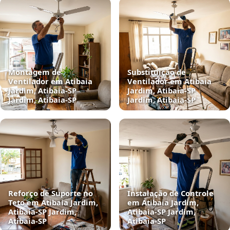
Montagem de
Substituição de
Ventilador em Atibaia
Ventilador em Atibaia
Jardim, Atibaia‑SP
Jardim, Atibaia‑SP
Jardim, Atibaia‑SP
Jardim, Atibaia‑SP
Reforço de Suporte no
Instalação de Controle
Teto em Atibaia Jardim,
em Atibaia Jardim,
Atibaia‑SP Jardim,
Atibaia‑SP Jardim,
Atibaia‑SP
Atibaia‑SP