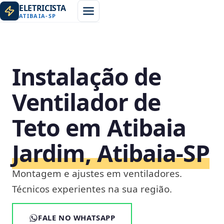
ELETRICISTA
ATIBAIA
-
SP
Instalação de
Ventilador de
Teto em Atibaia
Jardim, Atibaia‑SP
Montagem e ajustes em ventiladores.
Técnicos experientes na sua região.
FALE NO WHATSAPP