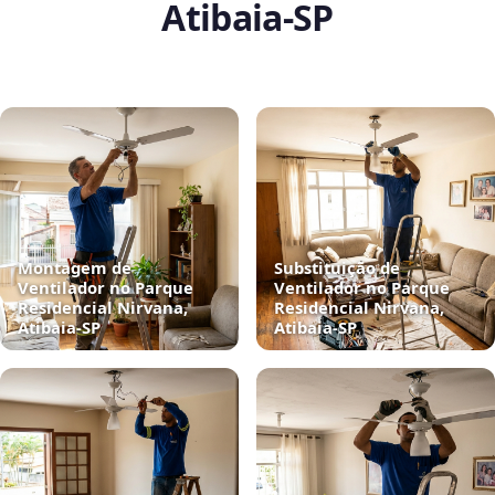
Atibaia‑SP
Montagem de
Substituição de
Ventilador no Parque
Ventilador no Parque
Residencial Nirvana,
Residencial Nirvana,
Atibaia‑SP
Atibaia‑SP