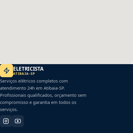
ELETRICISTA
ATIBAIA
-
SP
Serviços elétricos completos com
atendimento 24h em
Atibaia
-
SP
.
Profissionais qualificados, orçamento sem
compromisso e garantia em todos os
serviços.