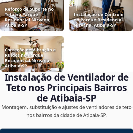
Reforço de Suporte no
Teto no Parque
Instalação de Controle
Residencial Nirvana,
no Parque Residencial
Atibaia‑SP
Nirvana, Atibaia‑SP
Correção de Vibração e
Ruídos no Parque
Residencial Nirvana,
Atibaia‑SP
Instalação de Ventilador de
Teto nos Principais Bairros
de Atibaia‑SP
Montagem, substituição e ajustes de ventiladores de teto
nos bairros da cidade de Atibaia‑SP.