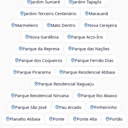
Jardim Sumaré
Jardim Tapajós
Jardim Terceiro Centenário
Maracanã
Marmeleiro
Mato Dentro
Nova Cerejeira
Nova Gardênia
Parque Arco-Íris
Parque da Represa
Parque das Nações
Parque dos Coqueiros
Parque Fernão Dias
Parque Piracema
Parque Residencial Atibaia
Parque Residencial Itaguaçu
Parque Residencial Nirvana
Parque Rio Abaixo
Parque São José
Pau Arcado
Pinheirinho
Planalto Atibaia
Ponte
Ponte Alta
Portão