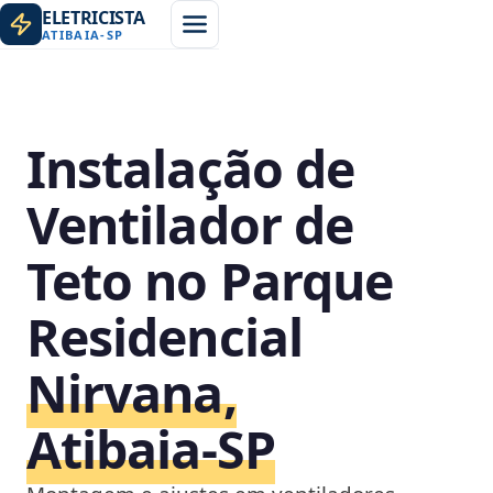
ELETRICISTA
ATIBAIA
-
SP
Instalação de
Ventilador de
Teto no Parque
Residencial
Nirvana,
Atibaia‑SP