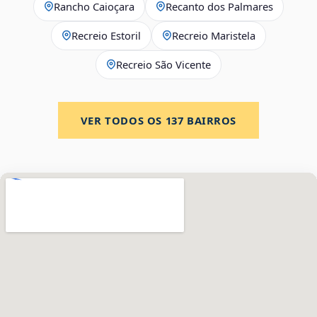
Rancho Caioçara
Recanto dos Palmares
Recreio Estoril
Recreio Maristela
Recreio São Vicente
VER TODOS OS
137
BAIRROS