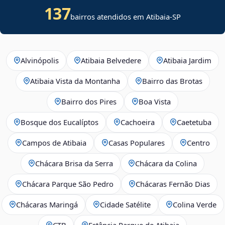
137
bairros atendidos em Atibaia-SP
Alvinópolis
Atibaia Belvedere
Atibaia Jardim
Atibaia Vista da Montanha
Bairro das Brotas
Bairro dos Pires
Boa Vista
Bosque dos Eucalíptos
Cachoeira
Caetetuba
Campos de Atibaia
Casas Populares
Centro
Chácara Brisa da Serra
Chácara da Colina
Chácara Parque São Pedro
Chácaras Fernão Dias
Chácaras Maringá
Cidade Satélite
Colina Verde
CTB
Estância Parque de Atibaia