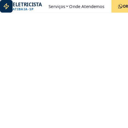
ELETRICISTA
Serviços
Onde Atendemos
O
ATIBAIA
-
SP