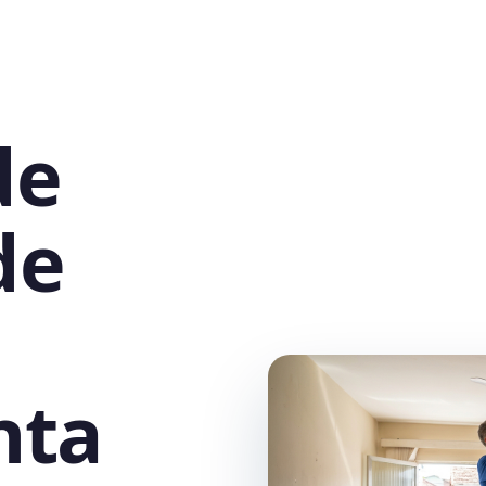
de
de
nta