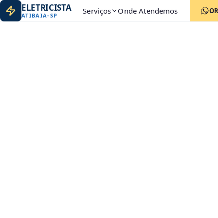
ELETRICISTA
Serviços
Onde Atendemos
O
ATIBAIA
-
SP