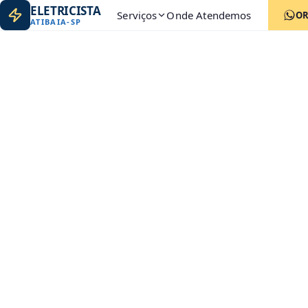
ELETRICISTA
Serviços
Onde Atendemos
O
ATIBAIA
-
SP