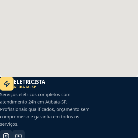
ELETRICISTA
ATIBAIA
-
SP
Serviços elétricos completos com
atendimento 24h em
Atibaia
-
SP
.
Profissionais qualificados, orçamento sem
compromisso e garantia em todos os
serviços.