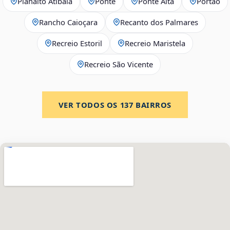
Planalto Atibaia
Ponte
Ponte Alta
Portão
Rancho Caioçara
Recanto dos Palmares
Recreio Estoril
Recreio Maristela
Recreio São Vicente
VER TODOS OS
137
BAIRROS