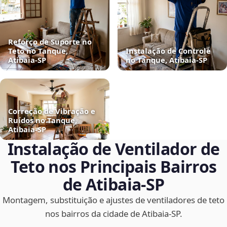
Reforço de Suporte no
Teto no Tanque,
Instalação de Controle
Atibaia‑SP
no Tanque, Atibaia‑SP
Correção de Vibração e
Ruídos no Tanque,
Atibaia‑SP
Instalação de Ventilador de
Teto nos Principais Bairros
de Atibaia‑SP
Montagem, substituição e ajustes de ventiladores de teto
nos bairros da cidade de Atibaia‑SP.