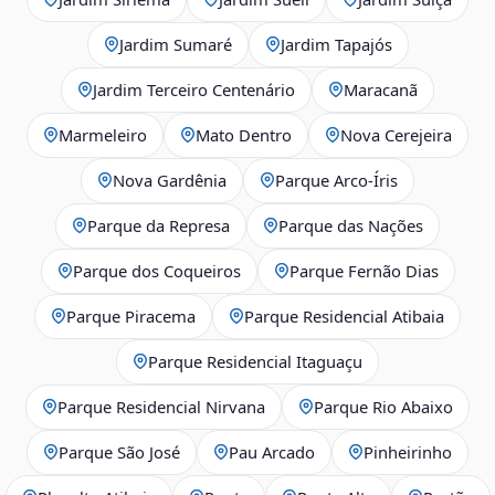
Jardim Sumaré
Jardim Tapajós
Jardim Terceiro Centenário
Maracanã
Marmeleiro
Mato Dentro
Nova Cerejeira
Nova Gardênia
Parque Arco-Íris
Parque da Represa
Parque das Nações
Parque dos Coqueiros
Parque Fernão Dias
Parque Piracema
Parque Residencial Atibaia
Parque Residencial Itaguaçu
Parque Residencial Nirvana
Parque Rio Abaixo
Parque São José
Pau Arcado
Pinheirinho