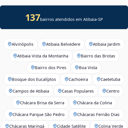
137
bairros atendidos em Atibaia-SP
Alvinópolis
Atibaia Belvedere
Atibaia Jardim
Atibaia Vista da Montanha
Bairro das Brotas
Bairro dos Pires
Boa Vista
Bosque dos Eucalíptos
Cachoeira
Caetetuba
Campos de Atibaia
Casas Populares
Centro
Chácara Brisa da Serra
Chácara da Colina
Chácara Parque São Pedro
Chácaras Fernão Dias
Chácaras Maringá
Cidade Satélite
Colina Verde