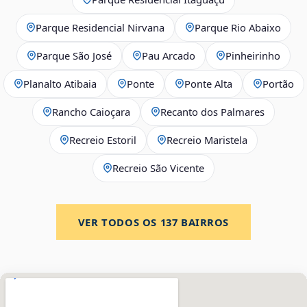
Parque Residencial Nirvana
Parque Rio Abaixo
Parque São José
Pau Arcado
Pinheirinho
Planalto Atibaia
Ponte
Ponte Alta
Portão
Rancho Caioçara
Recanto dos Palmares
Recreio Estoril
Recreio Maristela
Recreio São Vicente
VER TODOS OS
137
BAIRROS