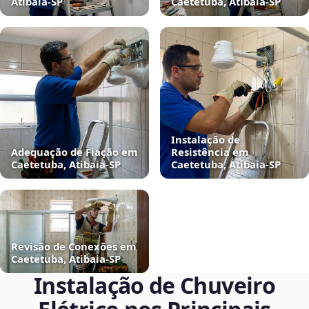
Atibaia‑SP
Caetetuba, Atibaia‑SP
Instalação de
Adequação de Fiação em
Resistência em
Caetetuba, Atibaia‑SP
Caetetuba, Atibaia‑SP
Revisão de Conexões em
Caetetuba, Atibaia‑SP
Instalação de Chuveiro