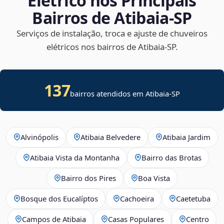
Elétrico nos Principais
Bairros de Atibaia‑SP
Serviços de instalação, troca e ajuste de chuveiros
elétricos nos bairros de Atibaia‑SP.
137
bairros atendidos em Atibaia-SP
Alvinópolis
Atibaia Belvedere
Atibaia Jardim
Atibaia Vista da Montanha
Bairro das Brotas
Bairro dos Pires
Boa Vista
Bosque dos Eucalíptos
Cachoeira
Caetetuba
Campos de Atibaia
Casas Populares
Centro