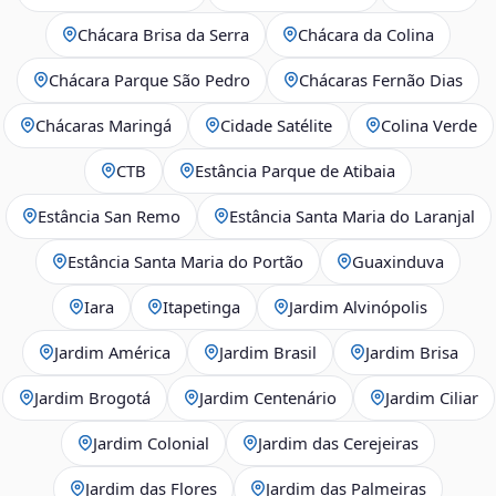
Chácara Brisa da Serra
Chácara da Colina
Chácara Parque São Pedro
Chácaras Fernão Dias
Chácaras Maringá
Cidade Satélite
Colina Verde
CTB
Estância Parque de Atibaia
Estância San Remo
Estância Santa Maria do Laranjal
Estância Santa Maria do Portão
Guaxinduva
Iara
Itapetinga
Jardim Alvinópolis
Jardim América
Jardim Brasil
Jardim Brisa
Jardim Brogotá
Jardim Centenário
Jardim Ciliar
Jardim Colonial
Jardim das Cerejeiras
Jardim das Flores
Jardim das Palmeiras