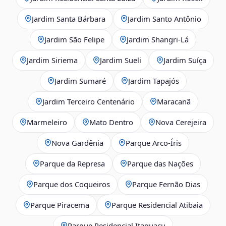
Jardim Santa Bárbara
Jardim Santo Antônio
Jardim São Felipe
Jardim Shangri-Lá
Jardim Siriema
Jardim Sueli
Jardim Suíça
Jardim Sumaré
Jardim Tapajós
Jardim Terceiro Centenário
Maracanã
Marmeleiro
Mato Dentro
Nova Cerejeira
Nova Gardênia
Parque Arco-Íris
Parque da Represa
Parque das Nações
Parque dos Coqueiros
Parque Fernão Dias
Parque Piracema
Parque Residencial Atibaia
Parque Residencial Itaguaçu