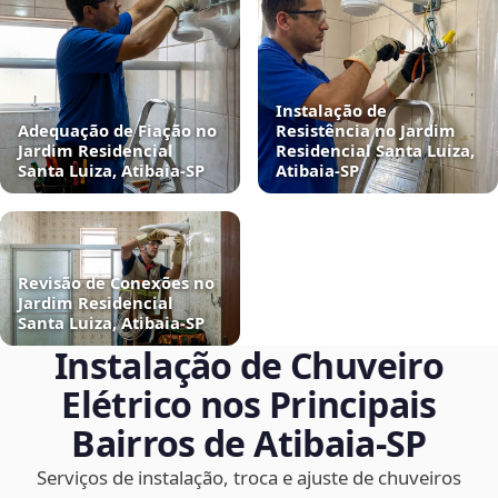
Instalação de
Adequação de Fiação no
Resistência no Jardim
Jardim Residencial
Residencial Santa Luiza,
Santa Luiza, Atibaia‑SP
Atibaia‑SP
Revisão de Conexões no
Jardim Residencial
Santa Luiza, Atibaia‑SP
Instalação de Chuveiro
Elétrico nos Principais
Bairros de Atibaia‑SP
Serviços de instalação, troca e ajuste de chuveiros