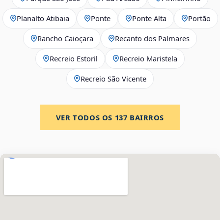
Planalto Atibaia
Ponte
Ponte Alta
Portão
Rancho Caioçara
Recanto dos Palmares
Recreio Estoril
Recreio Maristela
Recreio São Vicente
VER TODOS OS
137
BAIRROS