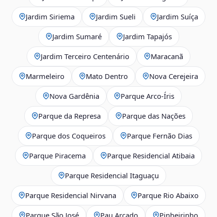
Jardim Siriema
Jardim Sueli
Jardim Suíça
Jardim Sumaré
Jardim Tapajós
Jardim Terceiro Centenário
Maracanã
Marmeleiro
Mato Dentro
Nova Cerejeira
Nova Gardênia
Parque Arco-Íris
Parque da Represa
Parque das Nações
Parque dos Coqueiros
Parque Fernão Dias
Parque Piracema
Parque Residencial Atibaia
Parque Residencial Itaguaçu
Parque Residencial Nirvana
Parque Rio Abaixo
Parque São José
Pau Arcado
Pinheirinho