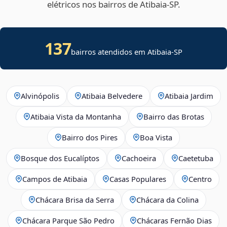
elétricos nos bairros de Atibaia‑SP.
137
bairros atendidos em Atibaia-SP
Alvinópolis
Atibaia Belvedere
Atibaia Jardim
Atibaia Vista da Montanha
Bairro das Brotas
Bairro dos Pires
Boa Vista
Bosque dos Eucalíptos
Cachoeira
Caetetuba
Campos de Atibaia
Casas Populares
Centro
Chácara Brisa da Serra
Chácara da Colina
Chácara Parque São Pedro
Chácaras Fernão Dias