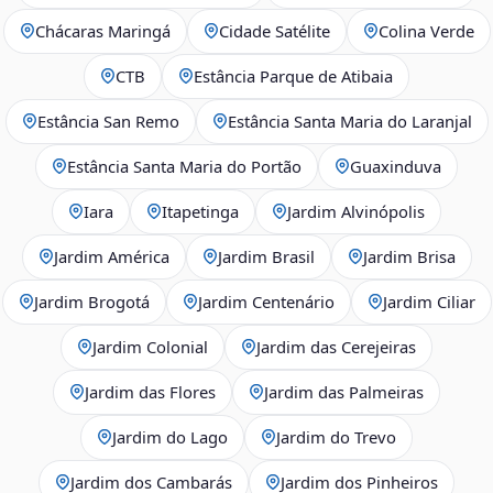
Chácaras Maringá
Cidade Satélite
Colina Verde
CTB
Estância Parque de Atibaia
Estância San Remo
Estância Santa Maria do Laranjal
Estância Santa Maria do Portão
Guaxinduva
Iara
Itapetinga
Jardim Alvinópolis
Jardim América
Jardim Brasil
Jardim Brisa
Jardim Brogotá
Jardim Centenário
Jardim Ciliar
Jardim Colonial
Jardim das Cerejeiras
Jardim das Flores
Jardim das Palmeiras
Jardim do Lago
Jardim do Trevo
Jardim dos Cambarás
Jardim dos Pinheiros