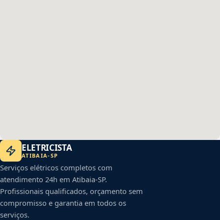
ELETRICISTA
ATIBAIA
-
SP
Serviços elétricos completos com
atendimento 24h em
Atibaia
-
SP
.
Profissionais qualificados, orçamento sem
compromisso e garantia em todos os
serviços.