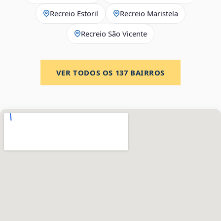
Recreio Estoril
Recreio Maristela
Recreio São Vicente
VER TODOS OS
137
BAIRROS