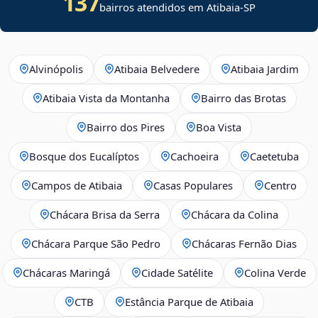
137
bairros atendidos em Atibaia-SP
Alvinópolis
Atibaia Belvedere
Atibaia Jardim
Atibaia Vista da Montanha
Bairro das Brotas
Bairro dos Pires
Boa Vista
Bosque dos Eucalíptos
Cachoeira
Caetetuba
Campos de Atibaia
Casas Populares
Centro
Chácara Brisa da Serra
Chácara da Colina
Chácara Parque São Pedro
Chácaras Fernão Dias
Chácaras Maringá
Cidade Satélite
Colina Verde
CTB
Estância Parque de Atibaia