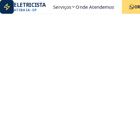
ELETRICISTA
Serviços
Onde Atendemos
O
ATIBAIA
-
SP