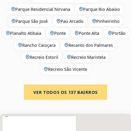
Parque Residencial Nirvana
Parque Rio Abaixo
Parque São José
Pau Arcado
Pinheirinho
Planalto Atibaia
Ponte
Ponte Alta
Portão
Rancho Caioçara
Recanto dos Palmares
Recreio Estoril
Recreio Maristela
Recreio São Vicente
VER TODOS OS
137
BAIRROS