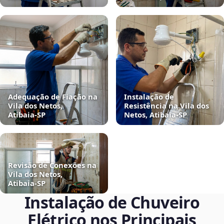
Adequação de Fiação na
Instalação de
Vila dos Netos,
Resistência na Vila dos
Atibaia‑SP
Netos, Atibaia‑SP
Revisão de Conexões na
Vila dos Netos,
Atibaia‑SP
Instalação de Chuveiro
Elétrico nos Principais