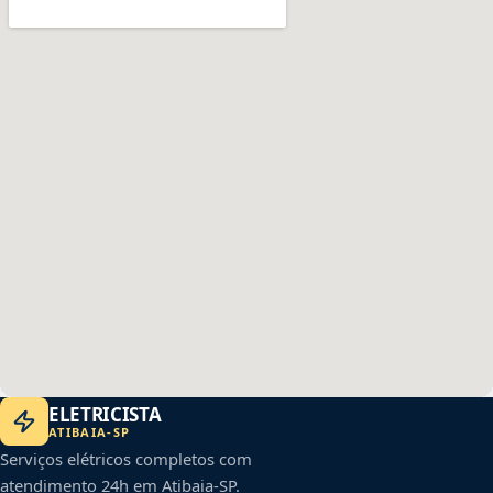
ELETRICISTA
ATIBAIA
-
SP
Serviços elétricos completos com
atendimento 24h em
Atibaia
-
SP
.