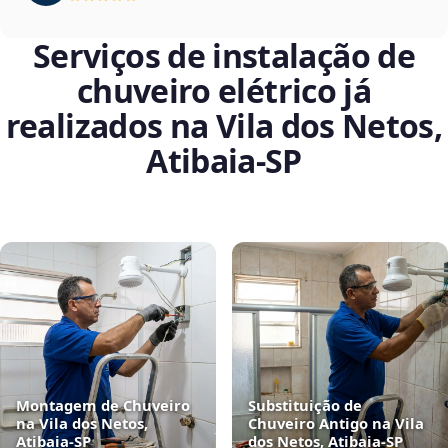
Serviços de instalação de
chuveiro elétrico já
realizados na Vila dos Netos,
Atibaia‑SP
Montagem de Chuveiro
Substituição de
na Vila dos Netos,
Chuveiro Antigo na Vila
Atibaia‑SP
dos Netos, Atibaia‑SP