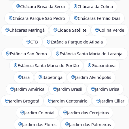
Chácara Brisa da Serra
Chácara da Colina
Chácara Parque São Pedro
Chácaras Fernão Dias
Chácaras Maringá
Cidade Satélite
Colina Verde
CTB
Estância Parque de Atibaia
Estância San Remo
Estância Santa Maria do Laranjal
Estância Santa Maria do Portão
Guaxinduva
Iara
Itapetinga
Jardim Alvinópolis
Jardim América
Jardim Brasil
Jardim Brisa
Jardim Brogotá
Jardim Centenário
Jardim Ciliar
Jardim Colonial
Jardim das Cerejeiras
Jardim das Flores
Jardim das Palmeiras