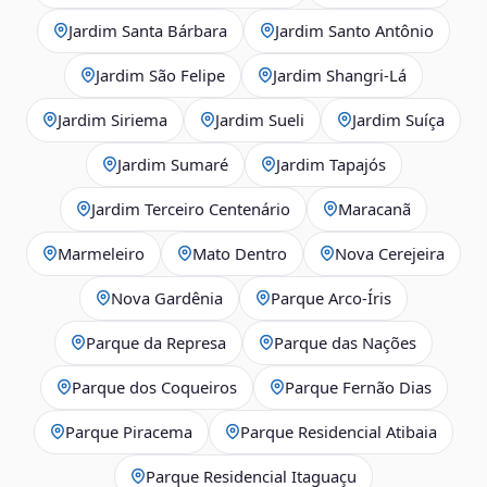
Jardim Santa Bárbara
Jardim Santo Antônio
Jardim São Felipe
Jardim Shangri-Lá
Jardim Siriema
Jardim Sueli
Jardim Suíça
Jardim Sumaré
Jardim Tapajós
Jardim Terceiro Centenário
Maracanã
Marmeleiro
Mato Dentro
Nova Cerejeira
Nova Gardênia
Parque Arco-Íris
Parque da Represa
Parque das Nações
Parque dos Coqueiros
Parque Fernão Dias
Parque Piracema
Parque Residencial Atibaia
Parque Residencial Itaguaçu