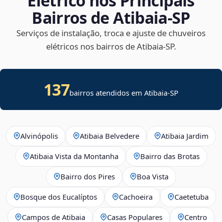
Elétrico nos Principais
Bairros de Atibaia‑SP
Serviços de instalação, troca e ajuste de chuveiros
elétricos nos bairros de Atibaia‑SP.
137
bairros atendidos em Atibaia-SP
Alvinópolis
Atibaia Belvedere
Atibaia Jardim
Atibaia Vista da Montanha
Bairro das Brotas
Bairro dos Pires
Boa Vista
Bosque dos Eucalíptos
Cachoeira
Caetetuba
Campos de Atibaia
Casas Populares
Centro