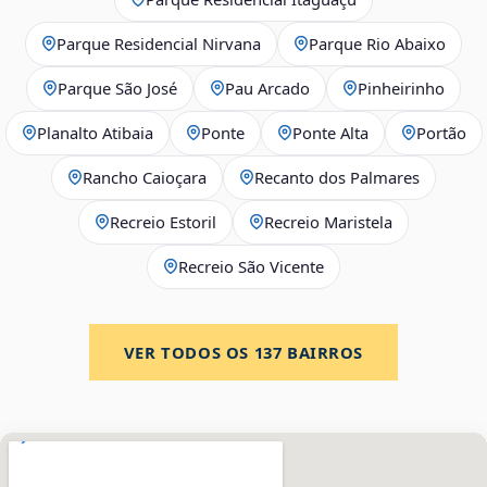
Parque Residencial Nirvana
Parque Rio Abaixo
Parque São José
Pau Arcado
Pinheirinho
Planalto Atibaia
Ponte
Ponte Alta
Portão
Rancho Caioçara
Recanto dos Palmares
Recreio Estoril
Recreio Maristela
Recreio São Vicente
VER TODOS OS
137
BAIRROS