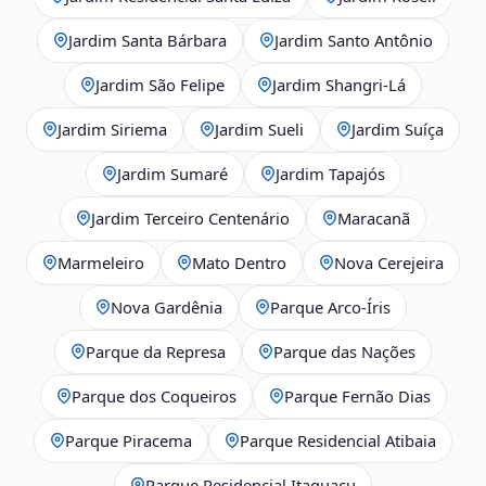
Jardim Santa Bárbara
Jardim Santo Antônio
Jardim São Felipe
Jardim Shangri-Lá
Jardim Siriema
Jardim Sueli
Jardim Suíça
Jardim Sumaré
Jardim Tapajós
Jardim Terceiro Centenário
Maracanã
Marmeleiro
Mato Dentro
Nova Cerejeira
Nova Gardênia
Parque Arco-Íris
Parque da Represa
Parque das Nações
Parque dos Coqueiros
Parque Fernão Dias
Parque Piracema
Parque Residencial Atibaia
Parque Residencial Itaguaçu