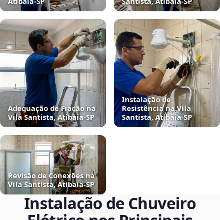
Atibaia‑SP
Santista, Atibaia‑SP
Instalação de
Adequação de Fiação na
Resistência na Vila
Vila Santista, Atibaia‑SP
Santista, Atibaia‑SP
Revisão de Conexões na
Vila Santista, Atibaia‑SP
Instalação de Chuveiro