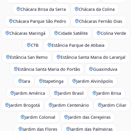
Chácara Brisa da Serra
Chácara da Colina
Chácara Parque São Pedro
Chácaras Fernão Dias
Chácaras Maringá
Cidade Satélite
Colina Verde
CTB
Estância Parque de Atibaia
Estância San Remo
Estância Santa Maria do Laranjal
Estância Santa Maria do Portão
Guaxinduva
Iara
Itapetinga
Jardim Alvinópolis
Jardim América
Jardim Brasil
Jardim Brisa
Jardim Brogotá
Jardim Centenário
Jardim Ciliar
Jardim Colonial
Jardim das Cerejeiras
Jardim das Flores
Jardim das Palmeiras