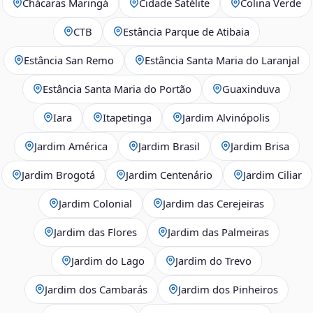
Chácaras Maringá
Cidade Satélite
Colina Verde
CTB
Estância Parque de Atibaia
Estância San Remo
Estância Santa Maria do Laranjal
Estância Santa Maria do Portão
Guaxinduva
Iara
Itapetinga
Jardim Alvinópolis
Jardim América
Jardim Brasil
Jardim Brisa
Jardim Brogotá
Jardim Centenário
Jardim Ciliar
Jardim Colonial
Jardim das Cerejeiras
Jardim das Flores
Jardim das Palmeiras
Jardim do Lago
Jardim do Trevo
Jardim dos Cambarás
Jardim dos Pinheiros