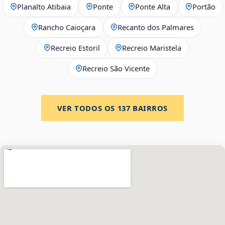
Planalto Atibaia
Ponte
Ponte Alta
Portão
Rancho Caioçara
Recanto dos Palmares
Recreio Estoril
Recreio Maristela
Recreio São Vicente
VER TODOS OS
137
BAIRROS