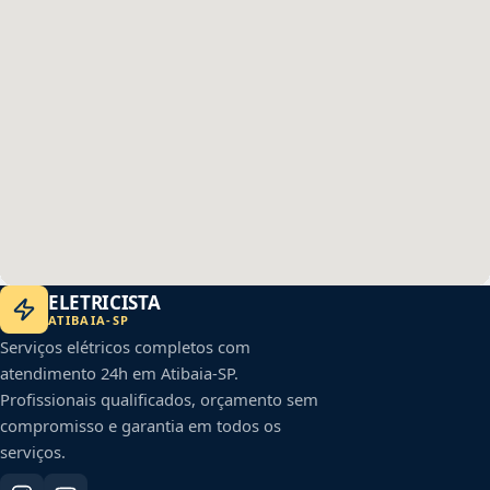
ELETRICISTA
ATIBAIA
-
SP
Serviços elétricos completos com
atendimento 24h em
Atibaia
-
SP
.
Profissionais qualificados, orçamento sem
compromisso e garantia em todos os
serviços.