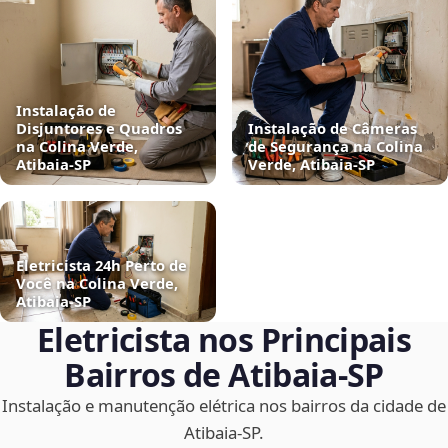
Instalação de
Disjuntores e Quadros
Instalação de Câmeras
na Colina Verde,
de Segurança na Colina
Atibaia‑SP
Verde, Atibaia‑SP
Eletricista 24h Perto de
Você na Colina Verde,
Atibaia‑SP
Eletricista nos Principais
Bairros de Atibaia‑SP
Instalação e manutenção elétrica nos bairros da cidade de
Atibaia‑SP.