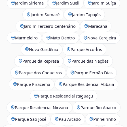
Jardim Siriema
Jardim Sueli
Jardim Suíça
Jardim Sumaré
Jardim Tapajós
Jardim Terceiro Centenário
Maracanã
Marmeleiro
Mato Dentro
Nova Cerejeira
Nova Gardênia
Parque Arco-Íris
Parque da Represa
Parque das Nações
Parque dos Coqueiros
Parque Fernão Dias
Parque Piracema
Parque Residencial Atibaia
Parque Residencial Itaguaçu
Parque Residencial Nirvana
Parque Rio Abaixo
Parque São José
Pau Arcado
Pinheirinho