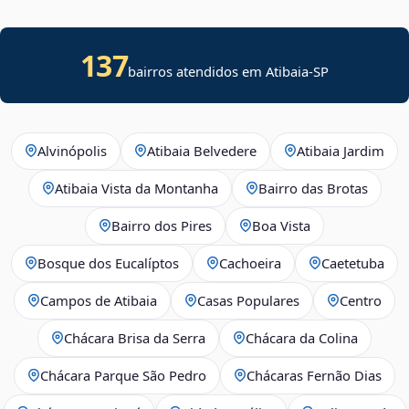
137
bairros atendidos em Atibaia-SP
Alvinópolis
Atibaia Belvedere
Atibaia Jardim
Atibaia Vista da Montanha
Bairro das Brotas
Bairro dos Pires
Boa Vista
Bosque dos Eucalíptos
Cachoeira
Caetetuba
Campos de Atibaia
Casas Populares
Centro
Chácara Brisa da Serra
Chácara da Colina
Chácara Parque São Pedro
Chácaras Fernão Dias