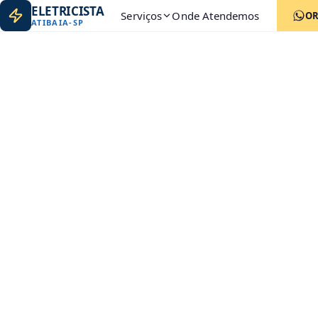
ELETRICISTA
Serviços
Onde Atendemos
O
ATIBAIA
-
SP