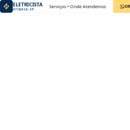
ELETRICISTA
Serviços
Onde Atendemos
O
ATIBAIA
-
SP