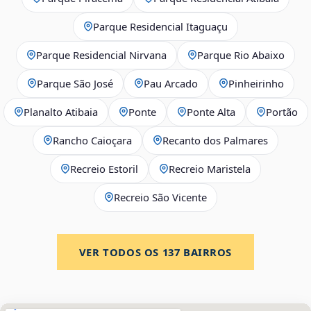
Parque Residencial Itaguaçu
Parque Residencial Nirvana
Parque Rio Abaixo
Parque São José
Pau Arcado
Pinheirinho
Planalto Atibaia
Ponte
Ponte Alta
Portão
Rancho Caioçara
Recanto dos Palmares
Recreio Estoril
Recreio Maristela
Recreio São Vicente
VER TODOS OS
137
BAIRROS