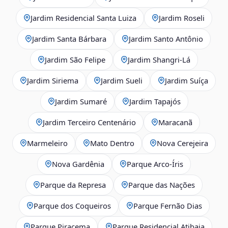
Jardim Residencial Santa Luiza
Jardim Roseli
Jardim Santa Bárbara
Jardim Santo Antônio
Jardim São Felipe
Jardim Shangri-Lá
Jardim Siriema
Jardim Sueli
Jardim Suíça
Jardim Sumaré
Jardim Tapajós
Jardim Terceiro Centenário
Maracanã
Marmeleiro
Mato Dentro
Nova Cerejeira
Nova Gardênia
Parque Arco-Íris
Parque da Represa
Parque das Nações
Parque dos Coqueiros
Parque Fernão Dias
Parque Piracema
Parque Residencial Atibaia