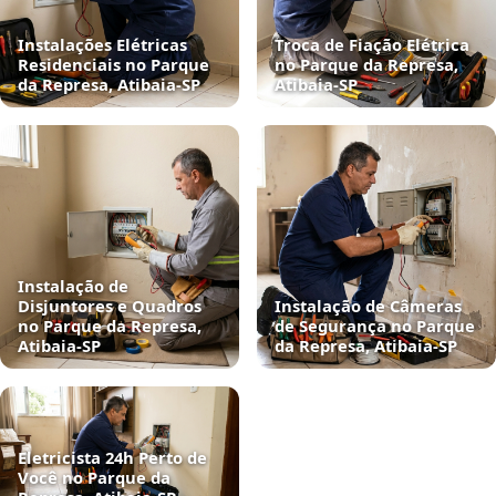
Instalações Elétricas
Troca de Fiação Elétrica
Residenciais no Parque
no Parque da Represa,
da Represa, Atibaia‑SP
Atibaia‑SP
Instalação de
Disjuntores e Quadros
Instalação de Câmeras
no Parque da Represa,
de Segurança no Parque
Atibaia‑SP
da Represa, Atibaia‑SP
Eletricista 24h Perto de
Você no Parque da