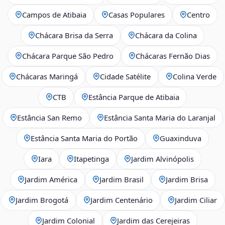
Campos de Atibaia
Casas Populares
Centro
Chácara Brisa da Serra
Chácara da Colina
Chácara Parque São Pedro
Chácaras Fernão Dias
Chácaras Maringá
Cidade Satélite
Colina Verde
CTB
Estância Parque de Atibaia
Estância San Remo
Estância Santa Maria do Laranjal
Estância Santa Maria do Portão
Guaxinduva
Iara
Itapetinga
Jardim Alvinópolis
Jardim América
Jardim Brasil
Jardim Brisa
Jardim Brogotá
Jardim Centenário
Jardim Ciliar
Jardim Colonial
Jardim das Cerejeiras