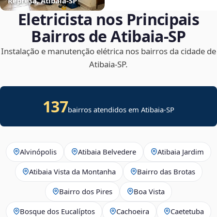
Represa, Atibaia‑SP
Eletricista nos Principais
Bairros de Atibaia‑SP
Instalação e manutenção elétrica nos bairros da cidade de
Atibaia‑SP.
137
bairros atendidos em Atibaia-SP
Alvinópolis
Atibaia Belvedere
Atibaia Jardim
Atibaia Vista da Montanha
Bairro das Brotas
Bairro dos Pires
Boa Vista
Bosque dos Eucalíptos
Cachoeira
Caetetuba