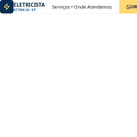
ELETRICISTA
Serviços
Onde Atendemos
O
ATIBAIA
-
SP