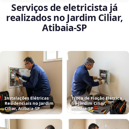
Serviços de eletricista já
realizados no Jardim Ciliar,
Atibaia‑SP
Instalações Elétricas
Troca de Fiação Elétrica
Residenciais no Jardim
no Jardim Ciliar,
Ciliar, Atibaia‑SP
Atibaia‑SP