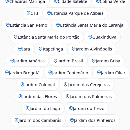
Chácaras Maringá
Cidade Satélite
Colina Verde
CTB
Estância Parque de Atibaia
Estância San Remo
Estância Santa Maria do Laranjal
Estância Santa Maria do Portão
Guaxinduva
Iara
Itapetinga
Jardim Alvinópolis
Jardim América
Jardim Brasil
Jardim Brisa
Jardim Brogotá
Jardim Centenário
Jardim Ciliar
Jardim Colonial
Jardim das Cerejeiras
Jardim das Flores
Jardim das Palmeiras
Jardim do Lago
Jardim do Trevo
Jardim dos Cambarás
Jardim dos Pinheiros