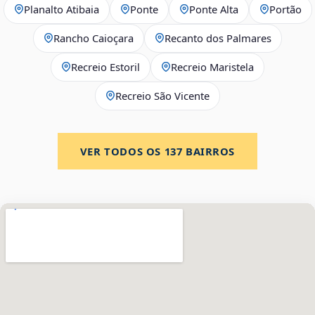
Planalto Atibaia
Ponte
Ponte Alta
Portão
Rancho Caioçara
Recanto dos Palmares
Recreio Estoril
Recreio Maristela
Recreio São Vicente
VER TODOS OS
137
BAIRROS