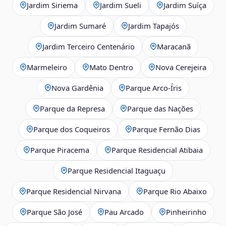
Jardim Siriema
Jardim Sueli
Jardim Suíça
Jardim Sumaré
Jardim Tapajós
Jardim Terceiro Centenário
Maracanã
Marmeleiro
Mato Dentro
Nova Cerejeira
Nova Gardênia
Parque Arco-Íris
Parque da Represa
Parque das Nações
Parque dos Coqueiros
Parque Fernão Dias
Parque Piracema
Parque Residencial Atibaia
Parque Residencial Itaguaçu
Parque Residencial Nirvana
Parque Rio Abaixo
Parque São José
Pau Arcado
Pinheirinho