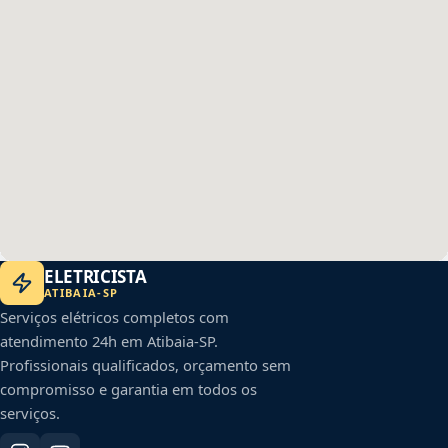
ELETRICISTA
ATIBAIA
-
SP
Serviços elétricos completos com
atendimento 24h em
Atibaia
-
SP
.
Profissionais qualificados, orçamento sem
compromisso e garantia em todos os
serviços.