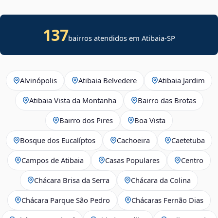
137
bairros atendidos em Atibaia-SP
Alvinópolis
Atibaia Belvedere
Atibaia Jardim
Atibaia Vista da Montanha
Bairro das Brotas
Bairro dos Pires
Boa Vista
Bosque dos Eucalíptos
Cachoeira
Caetetuba
Campos de Atibaia
Casas Populares
Centro
Chácara Brisa da Serra
Chácara da Colina
Chácara Parque São Pedro
Chácaras Fernão Dias