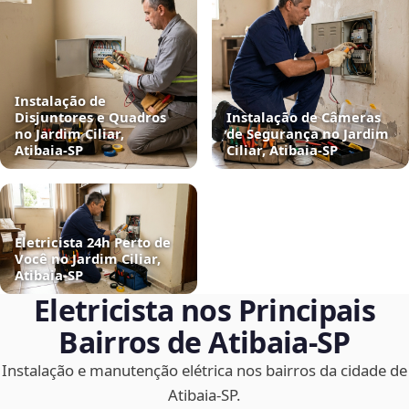
Instalação de
Disjuntores e Quadros
Instalação de Câmeras
no Jardim Ciliar,
de Segurança no Jardim
Atibaia‑SP
Ciliar, Atibaia‑SP
Eletricista 24h Perto de
Você no Jardim Ciliar,
Atibaia‑SP
Eletricista nos Principais
Bairros de Atibaia‑SP
Instalação e manutenção elétrica nos bairros da cidade de
Atibaia‑SP.