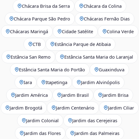
Chácara Brisa da Serra
Chácara da Colina
Chácara Parque São Pedro
Chácaras Fernão Dias
Chácaras Maringá
Cidade Satélite
Colina Verde
CTB
Estância Parque de Atibaia
Estância San Remo
Estância Santa Maria do Laranjal
Estância Santa Maria do Portão
Guaxinduva
Iara
Itapetinga
Jardim Alvinópolis
Jardim América
Jardim Brasil
Jardim Brisa
Jardim Brogotá
Jardim Centenário
Jardim Ciliar
Jardim Colonial
Jardim das Cerejeiras
Jardim das Flores
Jardim das Palmeiras