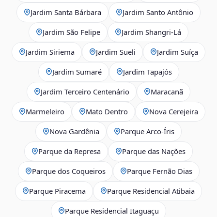
Jardim Santa Bárbara
Jardim Santo Antônio
Jardim São Felipe
Jardim Shangri-Lá
Jardim Siriema
Jardim Sueli
Jardim Suíça
Jardim Sumaré
Jardim Tapajós
Jardim Terceiro Centenário
Maracanã
Marmeleiro
Mato Dentro
Nova Cerejeira
Nova Gardênia
Parque Arco-Íris
Parque da Represa
Parque das Nações
Parque dos Coqueiros
Parque Fernão Dias
Parque Piracema
Parque Residencial Atibaia
Parque Residencial Itaguaçu