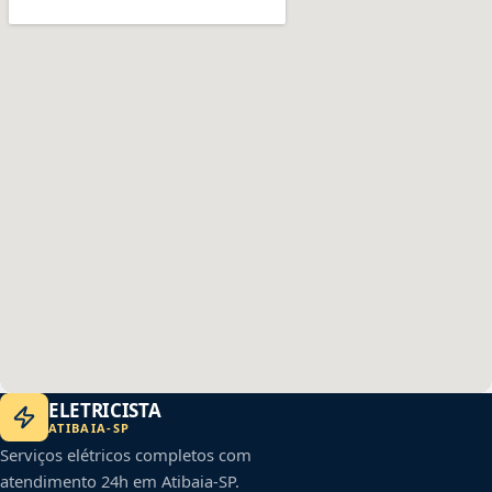
ELETRICISTA
ATIBAIA
-
SP
Serviços elétricos completos com
atendimento 24h em
Atibaia
-
SP
.