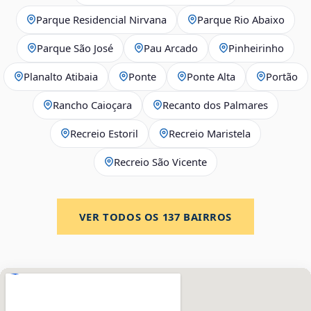
Parque Residencial Nirvana
Parque Rio Abaixo
Parque São José
Pau Arcado
Pinheirinho
Planalto Atibaia
Ponte
Ponte Alta
Portão
Rancho Caioçara
Recanto dos Palmares
Recreio Estoril
Recreio Maristela
Recreio São Vicente
VER TODOS OS
137
BAIRROS