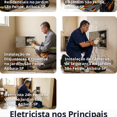
Residenciais no Jardim
no Jardim São Felipe,
São Felipe, Atibaia‑SP
Atibaia‑SP
Instalação de
Disjuntores e Quadros
Instalação de Câmeras
no Jardim São Felipe,
de Segurança no Jardim
Atibaia‑SP
São Felipe, Atibaia‑SP
Eletricista 24h Perto de
Você no Jardim São
Felipe, Atibaia‑SP
Eletricista nos Principais