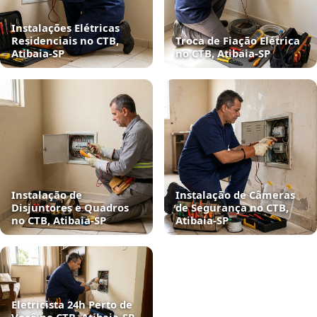
Instalações Elétricas
Residenciais no CTB,
Troca de Fiação Elétrica
Atibaia‑SP
no CTB, Atibaia‑SP
Instalação de
Instalação de Câmeras
Disjuntores e Quadros
de Segurança no CTB,
no CTB, Atibaia‑SP
Atibaia‑SP
Eletricista 24h Perto de
Você no CTB, Atibaia‑SP