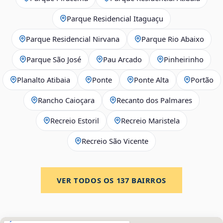
Parque Residencial Itaguaçu
Parque Residencial Nirvana
Parque Rio Abaixo
Parque São José
Pau Arcado
Pinheirinho
Planalto Atibaia
Ponte
Ponte Alta
Portão
Rancho Caioçara
Recanto dos Palmares
Recreio Estoril
Recreio Maristela
Recreio São Vicente
VER TODOS OS
137
BAIRROS