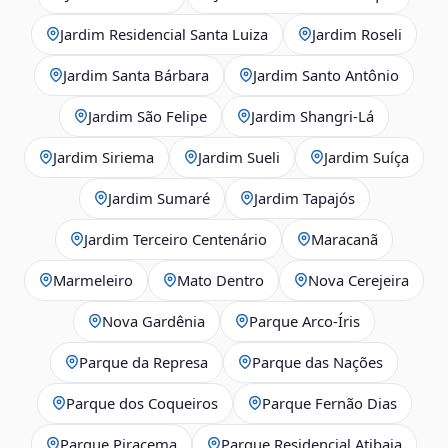
Jardim Residencial Santa Luiza
Jardim Roseli
Jardim Santa Bárbara
Jardim Santo Antônio
Jardim São Felipe
Jardim Shangri-Lá
Jardim Siriema
Jardim Sueli
Jardim Suíça
Jardim Sumaré
Jardim Tapajós
Jardim Terceiro Centenário
Maracanã
Marmeleiro
Mato Dentro
Nova Cerejeira
Nova Gardênia
Parque Arco-Íris
Parque da Represa
Parque das Nações
Parque dos Coqueiros
Parque Fernão Dias
Parque Piracema
Parque Residencial Atibaia