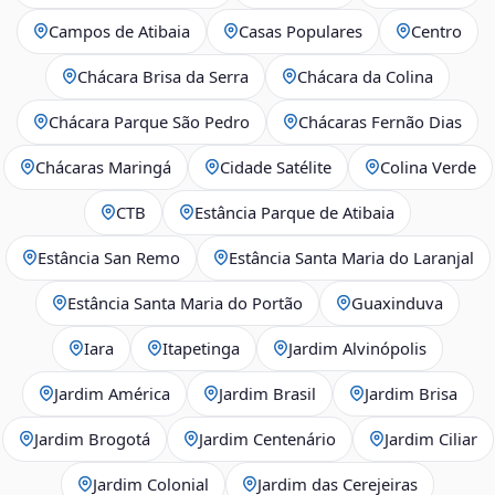
Campos de Atibaia
Casas Populares
Centro
Chácara Brisa da Serra
Chácara da Colina
Chácara Parque São Pedro
Chácaras Fernão Dias
Chácaras Maringá
Cidade Satélite
Colina Verde
CTB
Estância Parque de Atibaia
Estância San Remo
Estância Santa Maria do Laranjal
Estância Santa Maria do Portão
Guaxinduva
Iara
Itapetinga
Jardim Alvinópolis
Jardim América
Jardim Brasil
Jardim Brisa
Jardim Brogotá
Jardim Centenário
Jardim Ciliar
Jardim Colonial
Jardim das Cerejeiras