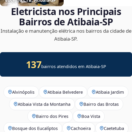
Eletricista nos Principais
Bairros de Atibaia‑SP
Instalação e manutenção elétrica nos bairros da cidade de
Atibaia‑SP.
137
bairros atendidos em Atibaia-SP
Alvinópolis
Atibaia Belvedere
Atibaia Jardim
Atibaia Vista da Montanha
Bairro das Brotas
Bairro dos Pires
Boa Vista
Bosque dos Eucalíptos
Cachoeira
Caetetuba