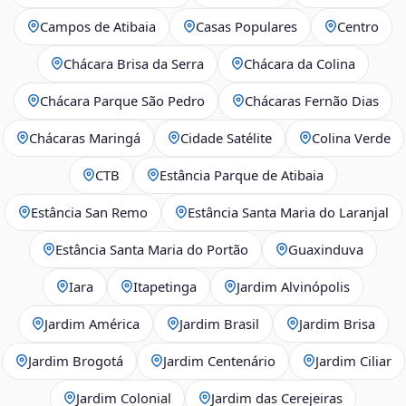
Campos de Atibaia
Casas Populares
Centro
Chácara Brisa da Serra
Chácara da Colina
Chácara Parque São Pedro
Chácaras Fernão Dias
Chácaras Maringá
Cidade Satélite
Colina Verde
CTB
Estância Parque de Atibaia
Estância San Remo
Estância Santa Maria do Laranjal
Estância Santa Maria do Portão
Guaxinduva
Iara
Itapetinga
Jardim Alvinópolis
Jardim América
Jardim Brasil
Jardim Brisa
Jardim Brogotá
Jardim Centenário
Jardim Ciliar
Jardim Colonial
Jardim das Cerejeiras