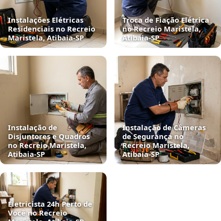
Instalações Elétricas
Troca de Fiação Elétrica
Residenciais no Recreio
no Recreio Maristela,
Maristela, Atibaia‑SP
Atibaia‑SP
Instalação de
Instalação de Câmeras
Disjuntores e Quadros
de Segurança no
no Recreio Maristela,
Recreio Maristela,
Atibaia‑SP
Atibaia‑SP
Eletricista 24h Perto de
Você no Recreio