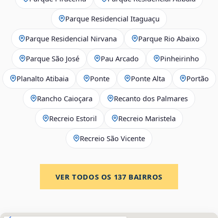
Parque Residencial Itaguaçu
Parque Residencial Nirvana
Parque Rio Abaixo
Parque São José
Pau Arcado
Pinheirinho
Planalto Atibaia
Ponte
Ponte Alta
Portão
Rancho Caioçara
Recanto dos Palmares
Recreio Estoril
Recreio Maristela
Recreio São Vicente
VER TODOS OS
137
BAIRROS