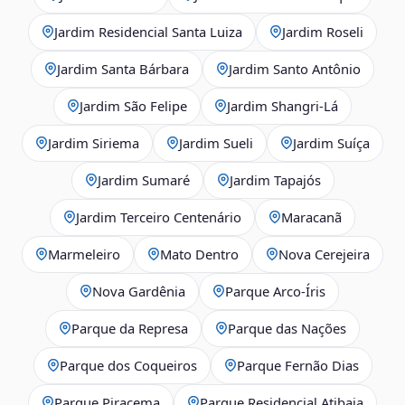
Jardim Residencial Santa Luiza
Jardim Roseli
Jardim Santa Bárbara
Jardim Santo Antônio
Jardim São Felipe
Jardim Shangri-Lá
Jardim Siriema
Jardim Sueli
Jardim Suíça
Jardim Sumaré
Jardim Tapajós
Jardim Terceiro Centenário
Maracanã
Marmeleiro
Mato Dentro
Nova Cerejeira
Nova Gardênia
Parque Arco-Íris
Parque da Represa
Parque das Nações
Parque dos Coqueiros
Parque Fernão Dias
Parque Piracema
Parque Residencial Atibaia