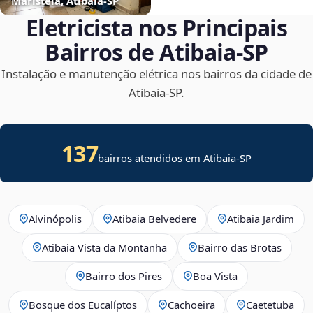
Maristela, Atibaia‑SP
Eletricista nos Principais
Bairros de Atibaia‑SP
Instalação e manutenção elétrica nos bairros da cidade de
Atibaia‑SP.
137
bairros atendidos em Atibaia-SP
Alvinópolis
Atibaia Belvedere
Atibaia Jardim
Atibaia Vista da Montanha
Bairro das Brotas
Bairro dos Pires
Boa Vista
Bosque dos Eucalíptos
Cachoeira
Caetetuba