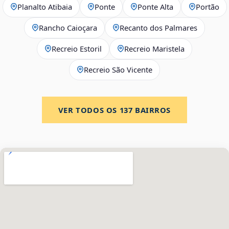
Planalto Atibaia
Ponte
Ponte Alta
Portão
Rancho Caioçara
Recanto dos Palmares
Recreio Estoril
Recreio Maristela
Recreio São Vicente
VER TODOS OS
137
BAIRROS