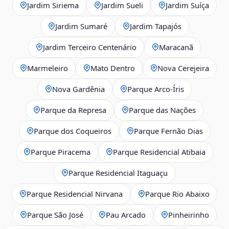
Jardim Siriema
Jardim Sueli
Jardim Suíça
Jardim Sumaré
Jardim Tapajós
Jardim Terceiro Centenário
Maracanã
Marmeleiro
Mato Dentro
Nova Cerejeira
Nova Gardênia
Parque Arco-Íris
Parque da Represa
Parque das Nações
Parque dos Coqueiros
Parque Fernão Dias
Parque Piracema
Parque Residencial Atibaia
Parque Residencial Itaguaçu
Parque Residencial Nirvana
Parque Rio Abaixo
Parque São José
Pau Arcado
Pinheirinho