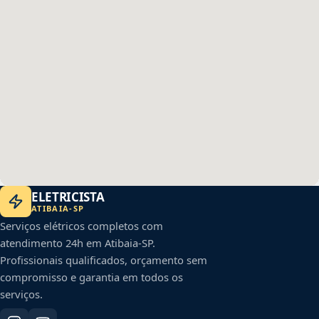
ELETRICISTA
ATIBAIA
-
SP
Serviços elétricos completos com
atendimento 24h em
Atibaia
-
SP
.
Profissionais qualificados, orçamento sem
compromisso e garantia em todos os
serviços.