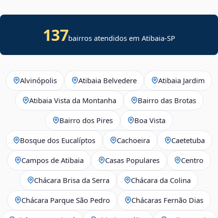
137
bairros atendidos em Atibaia-SP
Alvinópolis
Atibaia Belvedere
Atibaia Jardim
Atibaia Vista da Montanha
Bairro das Brotas
Bairro dos Pires
Boa Vista
Bosque dos Eucalíptos
Cachoeira
Caetetuba
Campos de Atibaia
Casas Populares
Centro
Chácara Brisa da Serra
Chácara da Colina
Chácara Parque São Pedro
Chácaras Fernão Dias