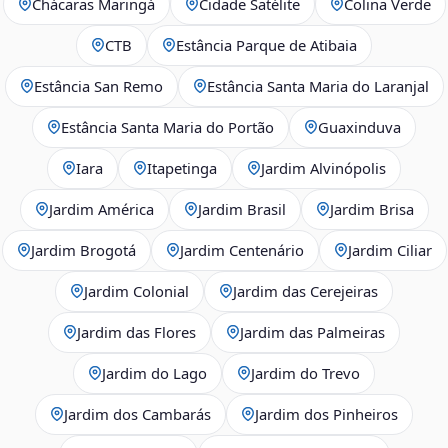
Chácaras Maringá
Cidade Satélite
Colina Verde
CTB
Estância Parque de Atibaia
Estância San Remo
Estância Santa Maria do Laranjal
Estância Santa Maria do Portão
Guaxinduva
Iara
Itapetinga
Jardim Alvinópolis
Jardim América
Jardim Brasil
Jardim Brisa
Jardim Brogotá
Jardim Centenário
Jardim Ciliar
Jardim Colonial
Jardim das Cerejeiras
Jardim das Flores
Jardim das Palmeiras
Jardim do Lago
Jardim do Trevo
Jardim dos Cambarás
Jardim dos Pinheiros