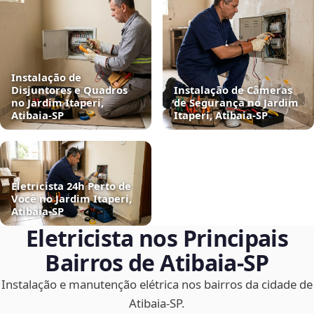
Instalação de
Disjuntores e Quadros
Instalação de Câmeras
no Jardim Itaperi,
de Segurança no Jardim
Atibaia‑SP
Itaperi, Atibaia‑SP
Eletricista 24h Perto de
Você no Jardim Itaperi,
Atibaia‑SP
Eletricista nos Principais
Bairros de Atibaia‑SP
Instalação e manutenção elétrica nos bairros da cidade de
Atibaia‑SP.