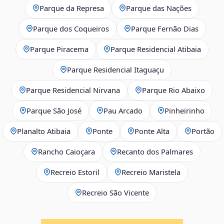
Parque da Represa
Parque das Nações
Parque dos Coqueiros
Parque Fernão Dias
Parque Piracema
Parque Residencial Atibaia
Parque Residencial Itaguaçu
Parque Residencial Nirvana
Parque Rio Abaixo
Parque São José
Pau Arcado
Pinheirinho
Planalto Atibaia
Ponte
Ponte Alta
Portão
Rancho Caioçara
Recanto dos Palmares
Recreio Estoril
Recreio Maristela
Recreio São Vicente