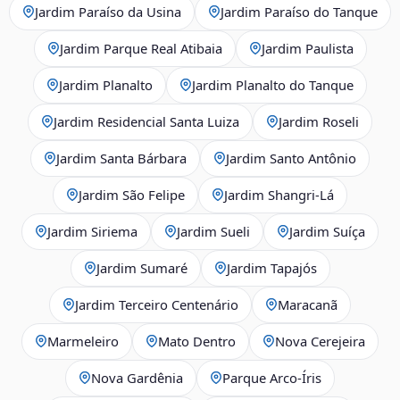
Jardim Paraíso da Usina
Jardim Paraíso do Tanque
Jardim Parque Real Atibaia
Jardim Paulista
Jardim Planalto
Jardim Planalto do Tanque
Jardim Residencial Santa Luiza
Jardim Roseli
Jardim Santa Bárbara
Jardim Santo Antônio
Jardim São Felipe
Jardim Shangri-Lá
Jardim Siriema
Jardim Sueli
Jardim Suíça
Jardim Sumaré
Jardim Tapajós
Jardim Terceiro Centenário
Maracanã
Marmeleiro
Mato Dentro
Nova Cerejeira
Nova Gardênia
Parque Arco-Íris