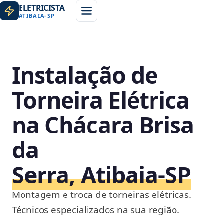
ELETRICISTA
ATIBAIA
-
SP
Instalação de
Torneira Elétrica
na Chácara Brisa
da
Serra, Atibaia‑SP
Montagem e troca de torneiras elétricas.
Técnicos especializados na sua região.