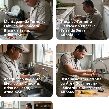
Montagem de Torneira
Troca de Torneira
Elétrica na Chácara
Elétrica na Chácara
Brisa da Serra,
Brisa da Serra,
Atibaia‑SP
Atibaia‑SP
Adequação de Ponto
Instalação em Cozinha
Elétrico na Chácara
ou Área Gourmet na
Brisa da Serra,
Chácara Brisa da Serra,
Atibaia‑SP
Atibaia‑SP