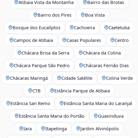
Atibaia Vista da Montanha
Bairro das Brotas
Bairro dos Pires
Boa Vista
Bosque dos Eucalíptos
Cachoeira
Caetetuba
Campos de Atibaia
Casas Populares
Centro
Chácara Brisa da Serra
Chácara da Colina
Chácara Parque São Pedro
Chácaras Fernão Dias
Chácaras Maringá
Cidade Satélite
Colina Verde
CTB
Estância Parque de Atibaia
Estância San Remo
Estância Santa Maria do Laranjal
Estância Santa Maria do Portão
Guaxinduva
Iara
Itapetinga
Jardim Alvinópolis