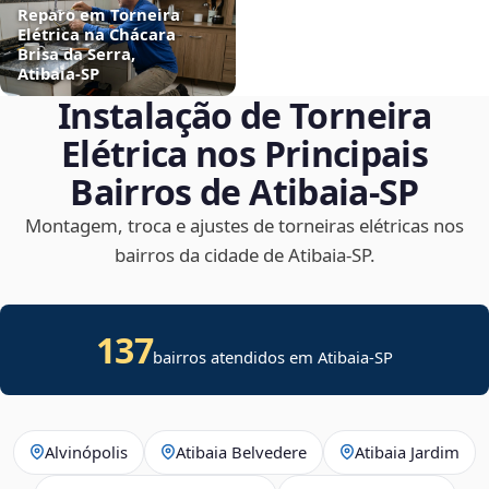
Reparo em Torneira
Elétrica na Chácara
Brisa da Serra,
Atibaia‑SP
Instalação de Torneira
Elétrica nos Principais
Bairros de Atibaia‑SP
Montagem, troca e ajustes de torneiras elétricas nos
bairros da cidade de Atibaia‑SP.
137
bairros atendidos em Atibaia-SP
Alvinópolis
Atibaia Belvedere
Atibaia Jardim