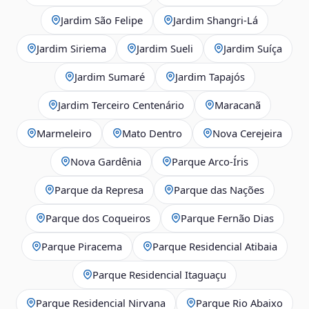
Jardim São Felipe
Jardim Shangri-Lá
Jardim Siriema
Jardim Sueli
Jardim Suíça
Jardim Sumaré
Jardim Tapajós
Jardim Terceiro Centenário
Maracanã
Marmeleiro
Mato Dentro
Nova Cerejeira
Nova Gardênia
Parque Arco-Íris
Parque da Represa
Parque das Nações
Parque dos Coqueiros
Parque Fernão Dias
Parque Piracema
Parque Residencial Atibaia
Parque Residencial Itaguaçu
Parque Residencial Nirvana
Parque Rio Abaixo