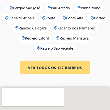
Parque São José
Pau Arcado
Pinheirinho
Planalto Atibaia
Ponte
Ponte Alta
Portão
Rancho Caioçara
Recanto dos Palmares
Recreio Estoril
Recreio Maristela
Recreio São Vicente
VER TODOS OS
137
BAIRROS