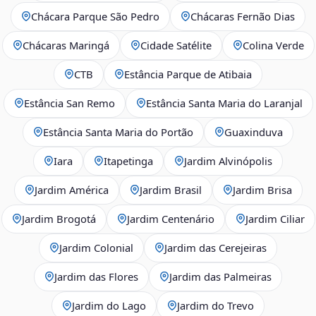
Chácara Parque São Pedro
Chácaras Fernão Dias
Chácaras Maringá
Cidade Satélite
Colina Verde
CTB
Estância Parque de Atibaia
Estância San Remo
Estância Santa Maria do Laranjal
Estância Santa Maria do Portão
Guaxinduva
Iara
Itapetinga
Jardim Alvinópolis
Jardim América
Jardim Brasil
Jardim Brisa
Jardim Brogotá
Jardim Centenário
Jardim Ciliar
Jardim Colonial
Jardim das Cerejeiras
Jardim das Flores
Jardim das Palmeiras
Jardim do Lago
Jardim do Trevo