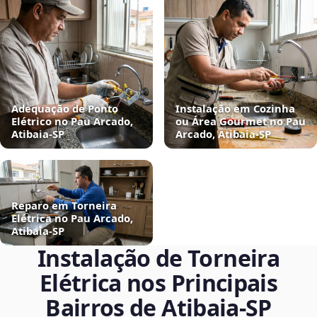
Adequação de Ponto
Instalação em Cozinha
Elétrico no Pau Arcado,
ou Área Gourmet no Pau
Atibaia‑SP
Arcado, Atibaia‑SP
Reparo em Torneira
Elétrica no Pau Arcado,
Atibaia‑SP
Instalação de Torneira
Elétrica nos Principais
Bairros de Atibaia‑SP