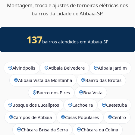
Montagem, troca e ajustes de torneiras elétricas nos
bairros da cidade de Atibaia‑SP.
137
bairros atendidos em Atibaia-SP
Alvinópolis
Atibaia Belvedere
Atibaia Jardim
Atibaia Vista da Montanha
Bairro das Brotas
Bairro dos Pires
Boa Vista
Bosque dos Eucalíptos
Cachoeira
Caetetuba
Campos de Atibaia
Casas Populares
Centro
Chácara Brisa da Serra
Chácara da Colina