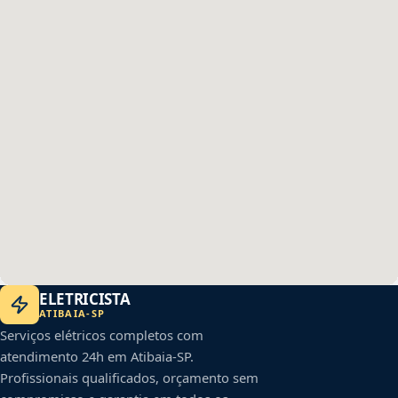
ELETRICISTA
ATIBAIA
-
SP
Serviços elétricos completos com
atendimento 24h em
Atibaia
-
SP
.
Profissionais qualificados, orçamento sem