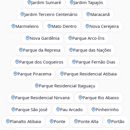
Jardim Sumaré
Jardim Tapajós
Jardim Terceiro Centenário
Maracanã
Marmeleiro
Mato Dentro
Nova Cerejeira
Nova Gardênia
Parque Arco-Íris
Parque da Represa
Parque das Nações
Parque dos Coqueiros
Parque Fernão Dias
Parque Piracema
Parque Residencial Atibaia
Parque Residencial Itaguaçu
Parque Residencial Nirvana
Parque Rio Abaixo
Parque São José
Pau Arcado
Pinheirinho
Planalto Atibaia
Ponte
Ponte Alta
Portão