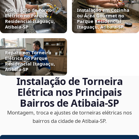
Adequação de Ponto
Instalação em Cozinha
Elétrico no Parque
ou Área Gourmet no
Residencial Itaguaçu,
Parque Residencial
Atibaia‑SP
Itaguaçu, Atibaia‑SP
Reparo em Torneira
Elétrica no Parque
Residencial Itaguaçu,
Atibaia‑SP
Instalação de Torneira
Elétrica nos Principais
Bairros de Atibaia‑SP
Montagem, troca e ajustes de torneiras elétricas nos
bairros da cidade de Atibaia‑SP.