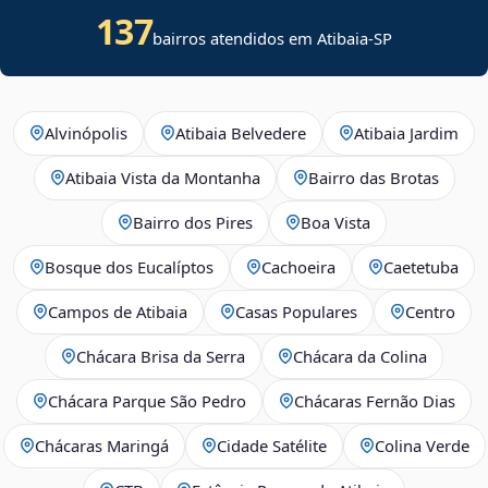
137
bairros atendidos em Atibaia-SP
Alvinópolis
Atibaia Belvedere
Atibaia Jardim
Atibaia Vista da Montanha
Bairro das Brotas
Bairro dos Pires
Boa Vista
Bosque dos Eucalíptos
Cachoeira
Caetetuba
Campos de Atibaia
Casas Populares
Centro
Chácara Brisa da Serra
Chácara da Colina
Chácara Parque São Pedro
Chácaras Fernão Dias
Chácaras Maringá
Cidade Satélite
Colina Verde