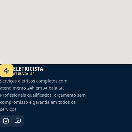
ELETRICISTA
ATIBAIA
-
SP
Serviços elétricos completos com
atendimento 24h em
Atibaia
-
SP
.
Profissionais qualificados, orçamento sem
compromisso e garantia em todos os
serviços.