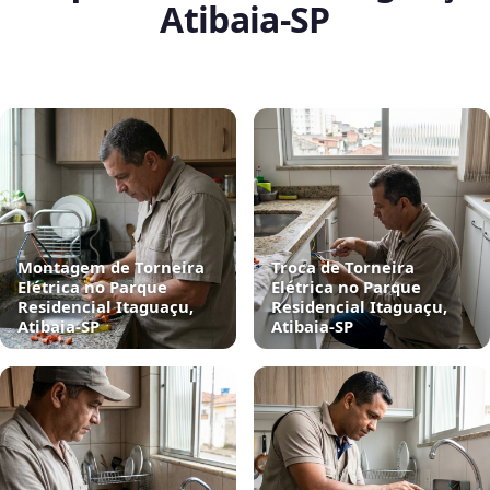
Atibaia‑SP
Montagem de Torneira
Troca de Torneira
Elétrica no Parque
Elétrica no Parque
Residencial Itaguaçu,
Residencial Itaguaçu,
Atibaia‑SP
Atibaia‑SP