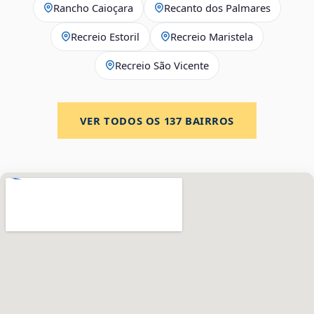
Rancho Caioçara
Recanto dos Palmares
Recreio Estoril
Recreio Maristela
Recreio São Vicente
VER TODOS OS
137
BAIRROS