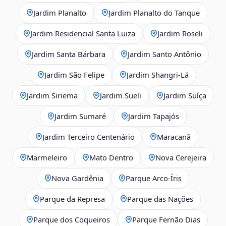
Jardim Planalto
Jardim Planalto do Tanque
Jardim Residencial Santa Luiza
Jardim Roseli
Jardim Santa Bárbara
Jardim Santo Antônio
Jardim São Felipe
Jardim Shangri-Lá
Jardim Siriema
Jardim Sueli
Jardim Suíça
Jardim Sumaré
Jardim Tapajós
Jardim Terceiro Centenário
Maracanã
Marmeleiro
Mato Dentro
Nova Cerejeira
Nova Gardênia
Parque Arco-Íris
Parque da Represa
Parque das Nações
Parque dos Coqueiros
Parque Fernão Dias