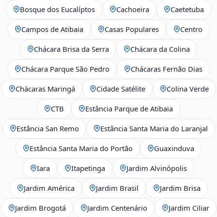
Bosque dos Eucalíptos
Cachoeira
Caetetuba
Campos de Atibaia
Casas Populares
Centro
Chácara Brisa da Serra
Chácara da Colina
Chácara Parque São Pedro
Chácaras Fernão Dias
Chácaras Maringá
Cidade Satélite
Colina Verde
CTB
Estância Parque de Atibaia
Estância San Remo
Estância Santa Maria do Laranjal
Estância Santa Maria do Portão
Guaxinduva
Iara
Itapetinga
Jardim Alvinópolis
Jardim América
Jardim Brasil
Jardim Brisa
Jardim Brogotá
Jardim Centenário
Jardim Ciliar