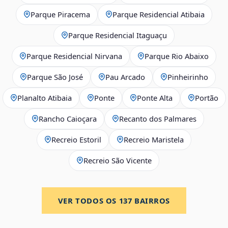
Parque Piracema
Parque Residencial Atibaia
Parque Residencial Itaguaçu
Parque Residencial Nirvana
Parque Rio Abaixo
Parque São José
Pau Arcado
Pinheirinho
Planalto Atibaia
Ponte
Ponte Alta
Portão
Rancho Caioçara
Recanto dos Palmares
Recreio Estoril
Recreio Maristela
Recreio São Vicente
VER TODOS OS
137
BAIRROS