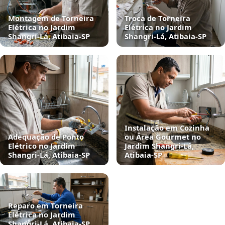
Montagem de Torneira
Troca de Torneira
Elétrica no Jardim
Elétrica no Jardim
Shangri-Lá, Atibaia‑SP
Shangri-Lá, Atibaia‑SP
Instalação em Cozinha
Adequação de Ponto
ou Área Gourmet no
Elétrico no Jardim
Jardim Shangri-Lá,
Shangri-Lá, Atibaia‑SP
Atibaia‑SP
Reparo em Torneira
Elétrica no Jardim
Shangri-Lá, Atibaia‑SP