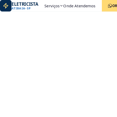
ELETRICISTA
Serviços
Onde Atendemos
O
ATIBAIA
-
SP