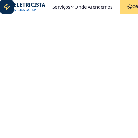
ELETRICISTA
Serviços
Onde Atendemos
O
ATIBAIA
-
SP