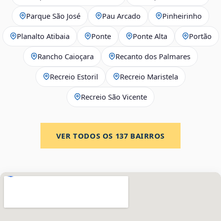
Parque São José
Pau Arcado
Pinheirinho
Planalto Atibaia
Ponte
Ponte Alta
Portão
Rancho Caioçara
Recanto dos Palmares
Recreio Estoril
Recreio Maristela
Recreio São Vicente
VER TODOS OS
137
BAIRROS