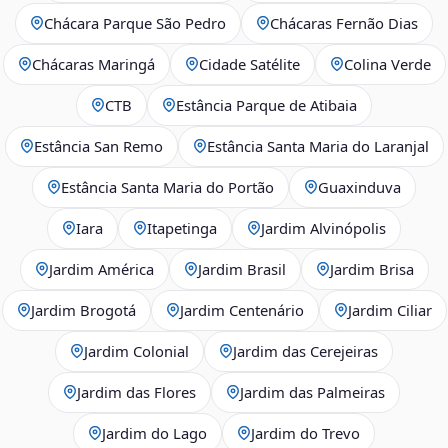
Chácara Parque São Pedro
Chácaras Fernão Dias
Chácaras Maringá
Cidade Satélite
Colina Verde
CTB
Estância Parque de Atibaia
Estância San Remo
Estância Santa Maria do Laranjal
Estância Santa Maria do Portão
Guaxinduva
Iara
Itapetinga
Jardim Alvinópolis
Jardim América
Jardim Brasil
Jardim Brisa
Jardim Brogotá
Jardim Centenário
Jardim Ciliar
Jardim Colonial
Jardim das Cerejeiras
Jardim das Flores
Jardim das Palmeiras
Jardim do Lago
Jardim do Trevo