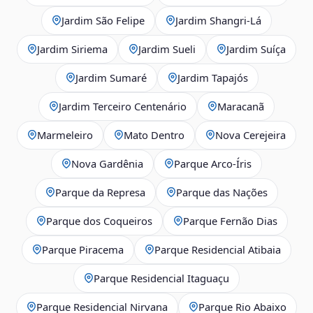
Jardim São Felipe
Jardim Shangri-Lá
Jardim Siriema
Jardim Sueli
Jardim Suíça
Jardim Sumaré
Jardim Tapajós
Jardim Terceiro Centenário
Maracanã
Marmeleiro
Mato Dentro
Nova Cerejeira
Nova Gardênia
Parque Arco-Íris
Parque da Represa
Parque das Nações
Parque dos Coqueiros
Parque Fernão Dias
Parque Piracema
Parque Residencial Atibaia
Parque Residencial Itaguaçu
Parque Residencial Nirvana
Parque Rio Abaixo