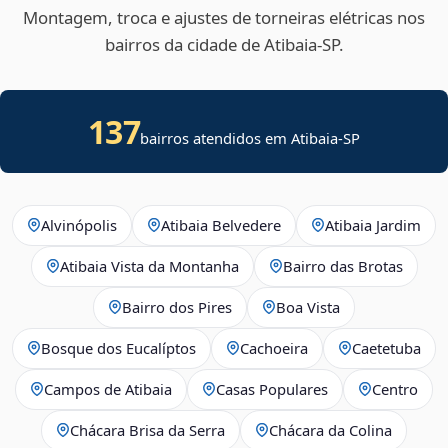
Montagem, troca e ajustes de torneiras elétricas nos
bairros da cidade de Atibaia‑SP.
137
bairros atendidos em Atibaia-SP
Alvinópolis
Atibaia Belvedere
Atibaia Jardim
Atibaia Vista da Montanha
Bairro das Brotas
Bairro dos Pires
Boa Vista
Bosque dos Eucalíptos
Cachoeira
Caetetuba
Campos de Atibaia
Casas Populares
Centro
Chácara Brisa da Serra
Chácara da Colina