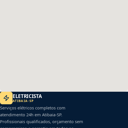
ELETRICISTA
ATIBAIA
-
SP
Serviços elétricos completos com
atendimento 24h em
Atibaia
-
SP
.
Profissionais qualificados, orçamento sem