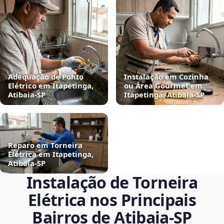
Adequação de Ponto
Instalação em Cozinha
Elétrico em Itapetinga,
ou Área Gourmet em
Atibaia‑SP
Itapetinga, Atibaia‑SP
Reparo em Torneira
Elétrica em Itapetinga,
Atibaia‑SP
Instalação de Torneira
Elétrica nos Principais
Bairros de Atibaia‑SP