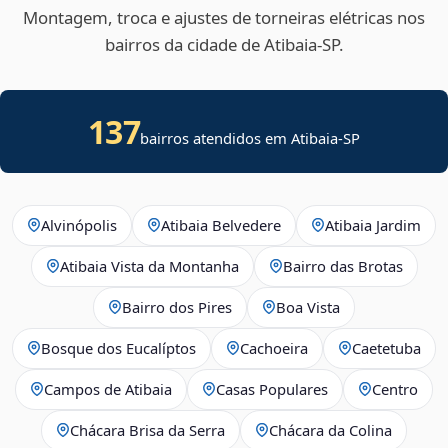
Montagem, troca e ajustes de torneiras elétricas nos
bairros da cidade de Atibaia‑SP.
137
bairros atendidos em Atibaia-SP
Alvinópolis
Atibaia Belvedere
Atibaia Jardim
Atibaia Vista da Montanha
Bairro das Brotas
Bairro dos Pires
Boa Vista
Bosque dos Eucalíptos
Cachoeira
Caetetuba
Campos de Atibaia
Casas Populares
Centro
Chácara Brisa da Serra
Chácara da Colina