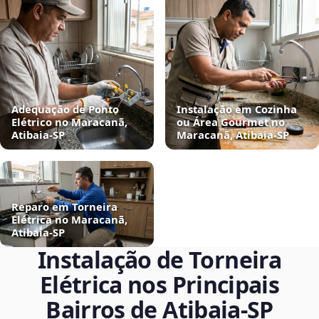
Adequação de Ponto
Instalação em Cozinha
Elétrico no Maracanã,
ou Área Gourmet no
Atibaia‑SP
Maracanã, Atibaia‑SP
Reparo em Torneira
Elétrica no Maracanã,
Atibaia‑SP
Instalação de Torneira
Elétrica nos Principais
Bairros de Atibaia‑SP