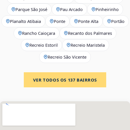
Parque São José
Pau Arcado
Pinheirinho
Planalto Atibaia
Ponte
Ponte Alta
Portão
Rancho Caioçara
Recanto dos Palmares
Recreio Estoril
Recreio Maristela
Recreio São Vicente
VER TODOS OS
137
BAIRROS