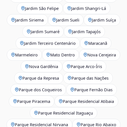
Jardim São Felipe
Jardim Shangri-Lá
Jardim Siriema
Jardim Sueli
Jardim Suíça
Jardim Sumaré
Jardim Tapajós
Jardim Terceiro Centenário
Maracanã
Marmeleiro
Mato Dentro
Nova Cerejeira
Nova Gardênia
Parque Arco-Íris
Parque da Represa
Parque das Nações
Parque dos Coqueiros
Parque Fernão Dias
Parque Piracema
Parque Residencial Atibaia
Parque Residencial Itaguaçu
Parque Residencial Nirvana
Parque Rio Abaixo