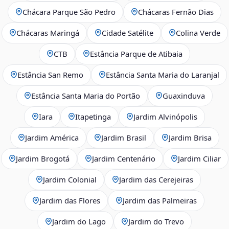
Chácara Parque São Pedro
Chácaras Fernão Dias
Chácaras Maringá
Cidade Satélite
Colina Verde
CTB
Estância Parque de Atibaia
Estância San Remo
Estância Santa Maria do Laranjal
Estância Santa Maria do Portão
Guaxinduva
Iara
Itapetinga
Jardim Alvinópolis
Jardim América
Jardim Brasil
Jardim Brisa
Jardim Brogotá
Jardim Centenário
Jardim Ciliar
Jardim Colonial
Jardim das Cerejeiras
Jardim das Flores
Jardim das Palmeiras
Jardim do Lago
Jardim do Trevo