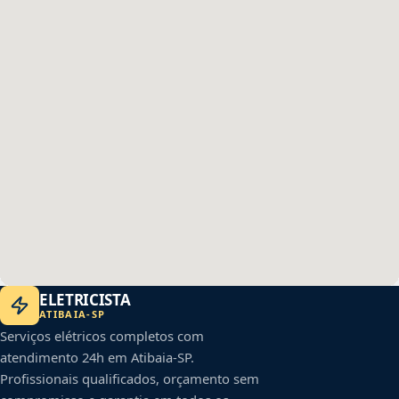
ELETRICISTA
ATIBAIA
-
SP
Serviços elétricos completos com
atendimento 24h em
Atibaia
-
SP
.
Profissionais qualificados, orçamento sem