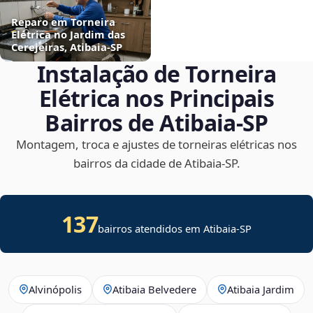
Reparo em Torneira
Elétrica no Jardim das
Cerejeiras, Atibaia‑SP
Instalação de Torneira
Elétrica nos Principais
Bairros de Atibaia‑SP
Montagem, troca e ajustes de torneiras elétricas nos
bairros da cidade de Atibaia‑SP.
137
bairros atendidos em Atibaia-SP
Alvinópolis
Atibaia Belvedere
Atibaia Jardim