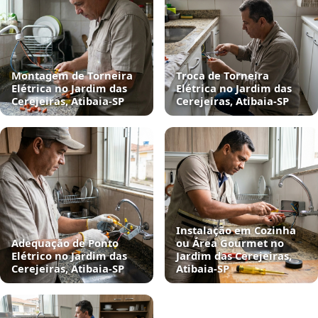
Montagem de Torneira
Troca de Torneira
Elétrica no Jardim das
Elétrica no Jardim das
Cerejeiras, Atibaia‑SP
Cerejeiras, Atibaia‑SP
Instalação em Cozinha
Adequação de Ponto
ou Área Gourmet no
Elétrico no Jardim das
Jardim das Cerejeiras,
Cerejeiras, Atibaia‑SP
Atibaia‑SP