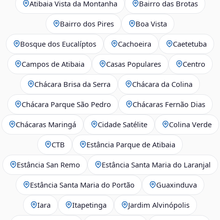
Atibaia Vista da Montanha
Bairro das Brotas
Bairro dos Pires
Boa Vista
Bosque dos Eucalíptos
Cachoeira
Caetetuba
Campos de Atibaia
Casas Populares
Centro
Chácara Brisa da Serra
Chácara da Colina
Chácara Parque São Pedro
Chácaras Fernão Dias
Chácaras Maringá
Cidade Satélite
Colina Verde
CTB
Estância Parque de Atibaia
Estância San Remo
Estância Santa Maria do Laranjal
Estância Santa Maria do Portão
Guaxinduva
Iara
Itapetinga
Jardim Alvinópolis