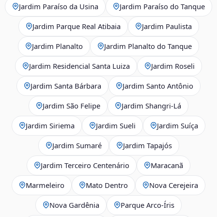
Jardim Paraíso da Usina
Jardim Paraíso do Tanque
Jardim Parque Real Atibaia
Jardim Paulista
Jardim Planalto
Jardim Planalto do Tanque
Jardim Residencial Santa Luiza
Jardim Roseli
Jardim Santa Bárbara
Jardim Santo Antônio
Jardim São Felipe
Jardim Shangri-Lá
Jardim Siriema
Jardim Sueli
Jardim Suíça
Jardim Sumaré
Jardim Tapajós
Jardim Terceiro Centenário
Maracanã
Marmeleiro
Mato Dentro
Nova Cerejeira
Nova Gardênia
Parque Arco-Íris