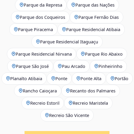
Parque da Represa
Parque das Nações
Parque dos Coqueiros
Parque Fernão Dias
Parque Piracema
Parque Residencial Atibaia
Parque Residencial Itaguaçu
Parque Residencial Nirvana
Parque Rio Abaixo
Parque São José
Pau Arcado
Pinheirinho
Planalto Atibaia
Ponte
Ponte Alta
Portão
Rancho Caioçara
Recanto dos Palmares
Recreio Estoril
Recreio Maristela
Recreio São Vicente