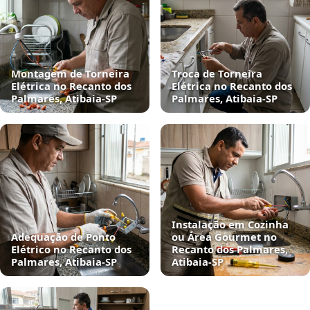
Montagem de Torneira
Troca de Torneira
Elétrica no Recanto dos
Elétrica no Recanto dos
Palmares, Atibaia‑SP
Palmares, Atibaia‑SP
Instalação em Cozinha
Adequação de Ponto
ou Área Gourmet no
Elétrico no Recanto dos
Recanto dos Palmares,
Palmares, Atibaia‑SP
Atibaia‑SP