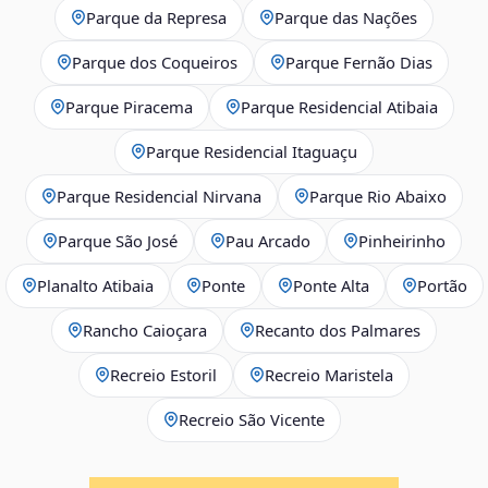
Parque da Represa
Parque das Nações
Parque dos Coqueiros
Parque Fernão Dias
Parque Piracema
Parque Residencial Atibaia
Parque Residencial Itaguaçu
Parque Residencial Nirvana
Parque Rio Abaixo
Parque São José
Pau Arcado
Pinheirinho
Planalto Atibaia
Ponte
Ponte Alta
Portão
Rancho Caioçara
Recanto dos Palmares
Recreio Estoril
Recreio Maristela
Recreio São Vicente