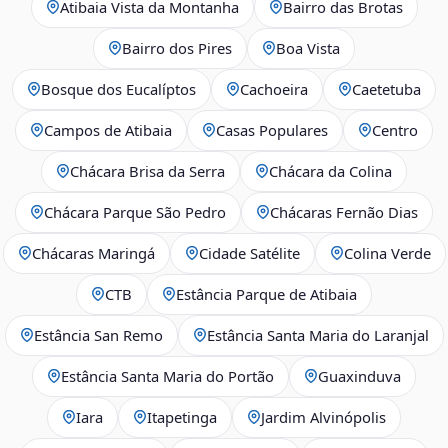
Atibaia Vista da Montanha
Bairro das Brotas
Bairro dos Pires
Boa Vista
Bosque dos Eucalíptos
Cachoeira
Caetetuba
Campos de Atibaia
Casas Populares
Centro
Chácara Brisa da Serra
Chácara da Colina
Chácara Parque São Pedro
Chácaras Fernão Dias
Chácaras Maringá
Cidade Satélite
Colina Verde
CTB
Estância Parque de Atibaia
Estância San Remo
Estância Santa Maria do Laranjal
Estância Santa Maria do Portão
Guaxinduva
Iara
Itapetinga
Jardim Alvinópolis