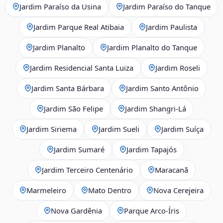
Jardim Paraíso da Usina
Jardim Paraíso do Tanque
Jardim Parque Real Atibaia
Jardim Paulista
Jardim Planalto
Jardim Planalto do Tanque
Jardim Residencial Santa Luiza
Jardim Roseli
Jardim Santa Bárbara
Jardim Santo Antônio
Jardim São Felipe
Jardim Shangri-Lá
Jardim Siriema
Jardim Sueli
Jardim Suíça
Jardim Sumaré
Jardim Tapajós
Jardim Terceiro Centenário
Maracanã
Marmeleiro
Mato Dentro
Nova Cerejeira
Nova Gardênia
Parque Arco-Íris