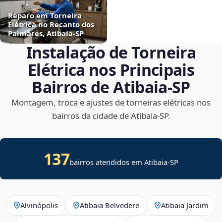
Reparo em Torneira
Elétrica no Recanto dos
Palmares, Atibaia‑SP
Instalação de Torneira
Elétrica nos Principais
Bairros de Atibaia‑SP
Montagem, troca e ajustes de torneiras elétricas nos
bairros da cidade de Atibaia‑SP.
137
bairros atendidos em Atibaia-SP
Alvinópolis
Atibaia Belvedere
Atibaia Jardim