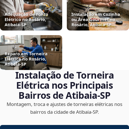
Adequação de Ponto
Instalação em Cozinha
Elétrico no Rosário,
ou Área Gourmet no
Atibaia‑SP
Rosário, Atibaia‑SP
Reparo em Torneira
Elétrica no Rosário,
Atibaia‑SP
Instalação de Torneira
Elétrica nos Principais
Bairros de Atibaia‑SP
Montagem, troca e ajustes de torneiras elétricas nos
bairros da cidade de Atibaia‑SP.