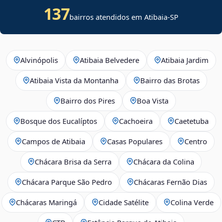
137
bairros atendidos em Atibaia-SP
Alvinópolis
Atibaia Belvedere
Atibaia Jardim
Atibaia Vista da Montanha
Bairro das Brotas
Bairro dos Pires
Boa Vista
Bosque dos Eucalíptos
Cachoeira
Caetetuba
Campos de Atibaia
Casas Populares
Centro
Chácara Brisa da Serra
Chácara da Colina
Chácara Parque São Pedro
Chácaras Fernão Dias
Chácaras Maringá
Cidade Satélite
Colina Verde