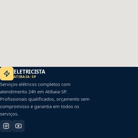
ELETRICISTA
ATIBAIA
-
SP
Serviços elétricos completos com
atendimento 24h em
Atibaia
-
SP
.
Profissionais qualificados, orçamento sem
compromisso e garantia em todos os
serviços.