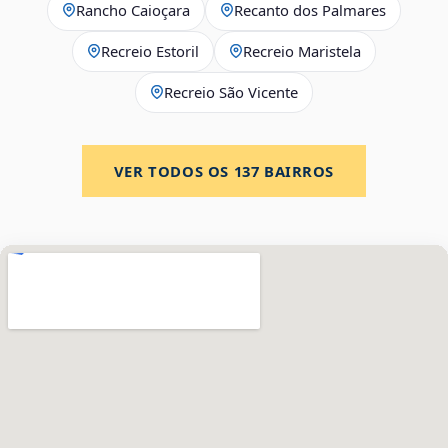
Rancho Caioçara
Recanto dos Palmares
Recreio Estoril
Recreio Maristela
Recreio São Vicente
VER TODOS OS
137
BAIRROS