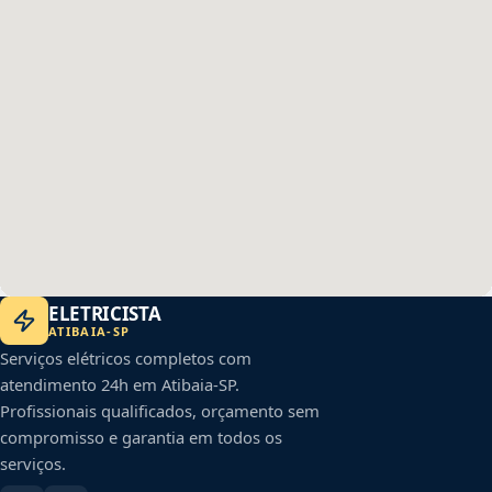
ELETRICISTA
ATIBAIA
-
SP
Serviços elétricos completos com
atendimento 24h em
Atibaia
-
SP
.
Profissionais qualificados, orçamento sem
compromisso e garantia em todos os
serviços.