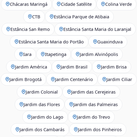
Chácaras Maringá
Cidade Satélite
Colina Verde
CTB
Estância Parque de Atibaia
Estância San Remo
Estância Santa Maria do Laranjal
Estância Santa Maria do Portão
Guaxinduva
Iara
Itapetinga
Jardim Alvinópolis
Jardim América
Jardim Brasil
Jardim Brisa
Jardim Brogotá
Jardim Centenário
Jardim Ciliar
Jardim Colonial
Jardim das Cerejeiras
Jardim das Flores
Jardim das Palmeiras
Jardim do Lago
Jardim do Trevo
Jardim dos Cambarás
Jardim dos Pinheiros