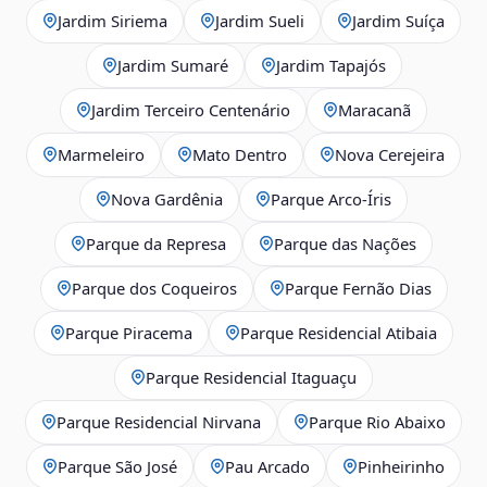
Jardim Siriema
Jardim Sueli
Jardim Suíça
Jardim Sumaré
Jardim Tapajós
Jardim Terceiro Centenário
Maracanã
Marmeleiro
Mato Dentro
Nova Cerejeira
Nova Gardênia
Parque Arco-Íris
Parque da Represa
Parque das Nações
Parque dos Coqueiros
Parque Fernão Dias
Parque Piracema
Parque Residencial Atibaia
Parque Residencial Itaguaçu
Parque Residencial Nirvana
Parque Rio Abaixo
Parque São José
Pau Arcado
Pinheirinho