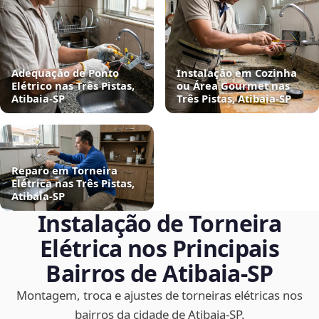
Adequação de Ponto
Instalação em Cozinha
Elétrico nas Três Pistas,
ou Área Gourmet nas
Atibaia‑SP
Três Pistas, Atibaia‑SP
Reparo em Torneira
Elétrica nas Três Pistas,
Atibaia‑SP
Instalação de Torneira
Elétrica nos Principais
Bairros de Atibaia‑SP
Montagem, troca e ajustes de torneiras elétricas nos
bairros da cidade de Atibaia‑SP.