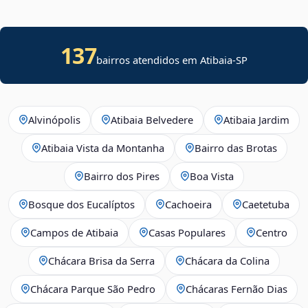
137
bairros atendidos em Atibaia-SP
Alvinópolis
Atibaia Belvedere
Atibaia Jardim
Atibaia Vista da Montanha
Bairro das Brotas
Bairro dos Pires
Boa Vista
Bosque dos Eucalíptos
Cachoeira
Caetetuba
Campos de Atibaia
Casas Populares
Centro
Chácara Brisa da Serra
Chácara da Colina
Chácara Parque São Pedro
Chácaras Fernão Dias