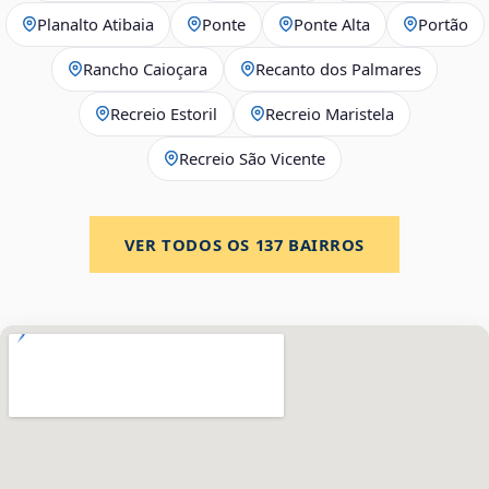
Planalto Atibaia
Ponte
Ponte Alta
Portão
Rancho Caioçara
Recanto dos Palmares
Recreio Estoril
Recreio Maristela
Recreio São Vicente
VER TODOS OS
137
BAIRROS