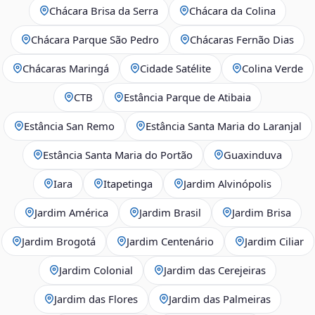
Chácara Brisa da Serra
Chácara da Colina
Chácara Parque São Pedro
Chácaras Fernão Dias
Chácaras Maringá
Cidade Satélite
Colina Verde
CTB
Estância Parque de Atibaia
Estância San Remo
Estância Santa Maria do Laranjal
Estância Santa Maria do Portão
Guaxinduva
Iara
Itapetinga
Jardim Alvinópolis
Jardim América
Jardim Brasil
Jardim Brisa
Jardim Brogotá
Jardim Centenário
Jardim Ciliar
Jardim Colonial
Jardim das Cerejeiras
Jardim das Flores
Jardim das Palmeiras