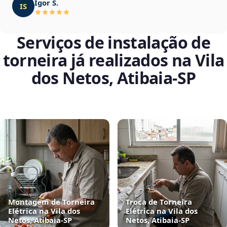
Igor S.
IS
Serviços de instalação de
torneira já realizados na Vila
dos Netos, Atibaia‑SP
Montagem de Torneira
Troca de Torneira
Elétrica na Vila dos
Elétrica na Vila dos
Netos, Atibaia‑SP
Netos, Atibaia‑SP