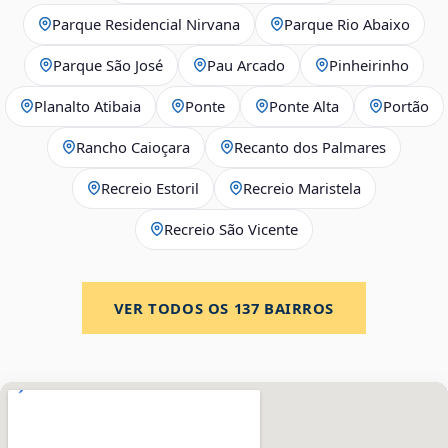
Parque Residencial Nirvana
Parque Rio Abaixo
Parque São José
Pau Arcado
Pinheirinho
Planalto Atibaia
Ponte
Ponte Alta
Portão
Rancho Caioçara
Recanto dos Palmares
Recreio Estoril
Recreio Maristela
Recreio São Vicente
VER TODOS OS
137
BAIRROS