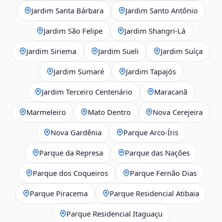
Jardim Santa Bárbara
Jardim Santo Antônio
Jardim São Felipe
Jardim Shangri-Lá
Jardim Siriema
Jardim Sueli
Jardim Suíça
Jardim Sumaré
Jardim Tapajós
Jardim Terceiro Centenário
Maracanã
Marmeleiro
Mato Dentro
Nova Cerejeira
Nova Gardênia
Parque Arco-Íris
Parque da Represa
Parque das Nações
Parque dos Coqueiros
Parque Fernão Dias
Parque Piracema
Parque Residencial Atibaia
Parque Residencial Itaguaçu