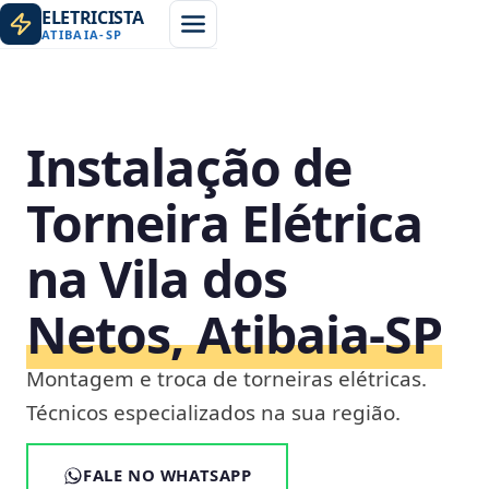
ELETRICISTA
ATIBAIA
-
SP
Instalação de
Torneira Elétrica
na Vila dos
Netos, Atibaia‑SP
Montagem e troca de torneiras elétricas.
Técnicos especializados na sua região.
FALE NO WHATSAPP