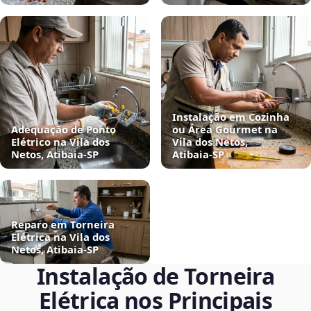
Instalação em Cozinha
Adequação de Ponto
ou Área Gourmet na
Elétrico na Vila dos
Vila dos Netos,
Netos, Atibaia‑SP
Atibaia‑SP
Reparo em Torneira
Elétrica na Vila dos
Netos, Atibaia‑SP
Instalação de Torneira
Elétrica nos Principais