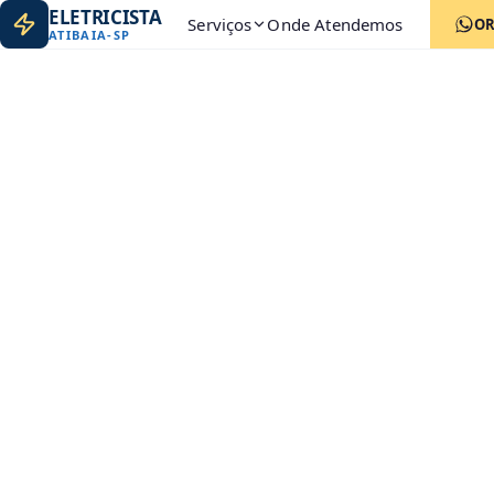
ELETRICISTA
Serviços
Onde Atendemos
O
ATIBAIA
-
SP