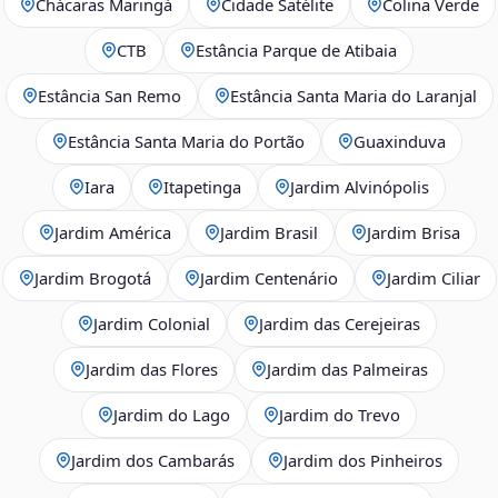
Chácaras Maringá
Cidade Satélite
Colina Verde
CTB
Estância Parque de Atibaia
Estância San Remo
Estância Santa Maria do Laranjal
Estância Santa Maria do Portão
Guaxinduva
Iara
Itapetinga
Jardim Alvinópolis
Jardim América
Jardim Brasil
Jardim Brisa
Jardim Brogotá
Jardim Centenário
Jardim Ciliar
Jardim Colonial
Jardim das Cerejeiras
Jardim das Flores
Jardim das Palmeiras
Jardim do Lago
Jardim do Trevo
Jardim dos Cambarás
Jardim dos Pinheiros