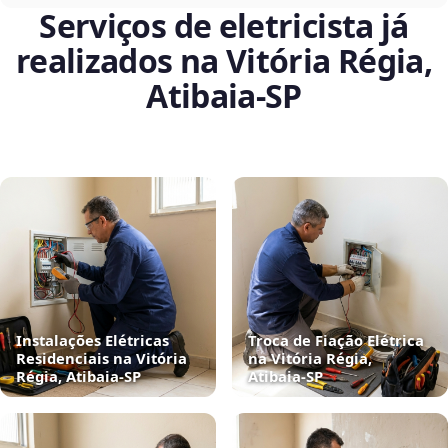
Serviços de eletricista já
realizados na Vitória Régia,
Atibaia‑SP
Instalações Elétricas
Troca de Fiação Elétrica
Residenciais na Vitória
na Vitória Régia,
Régia, Atibaia‑SP
Atibaia‑SP