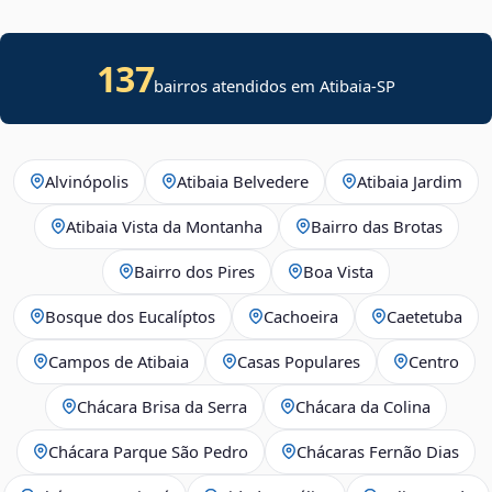
137
bairros atendidos em Atibaia-SP
Alvinópolis
Atibaia Belvedere
Atibaia Jardim
Atibaia Vista da Montanha
Bairro das Brotas
Bairro dos Pires
Boa Vista
Bosque dos Eucalíptos
Cachoeira
Caetetuba
Campos de Atibaia
Casas Populares
Centro
Chácara Brisa da Serra
Chácara da Colina
Chácara Parque São Pedro
Chácaras Fernão Dias