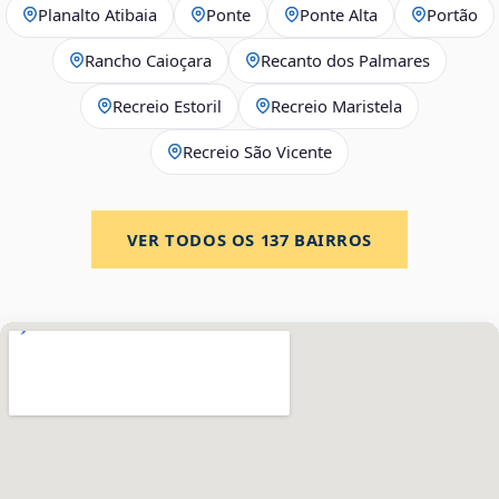
Planalto Atibaia
Ponte
Ponte Alta
Portão
Rancho Caioçara
Recanto dos Palmares
Recreio Estoril
Recreio Maristela
Recreio São Vicente
VER TODOS OS
137
BAIRROS