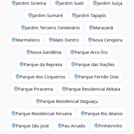
Jardim Siriema
Jardim Sueli
Jardim Suíça
Jardim Sumaré
Jardim Tapajós
Jardim Terceiro Centenário
Maracanã
Marmeleiro
Mato Dentro
Nova Cerejeira
Nova Gardênia
Parque Arco-Íris
Parque da Represa
Parque das Nações
Parque dos Coqueiros
Parque Fernão Dias
Parque Piracema
Parque Residencial Atibaia
Parque Residencial Itaguaçu
Parque Residencial Nirvana
Parque Rio Abaixo
Parque São José
Pau Arcado
Pinheirinho