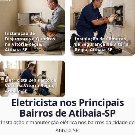
Instalação de
Disjuntores e Quadros
Instalação de Câmeras
na Vitória Régia,
de Segurança na Vitória
Atibaia‑SP
Régia, Atibaia‑SP
Eletricista 24h Perto de
Você na Vitória Régia,
Atibaia‑SP
Eletricista nos Principais
Bairros de Atibaia‑SP
Instalação e manutenção elétrica nos bairros da cidade de
Atibaia‑SP.