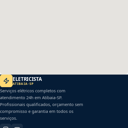
ELETRICISTA
ATIBAIA
-
SP
Serviços elétricos completos com
atendimento 24h em
Atibaia
-
SP
.
Profissionais qualificados, orçamento sem
compromisso e garantia em todos os
serviços.